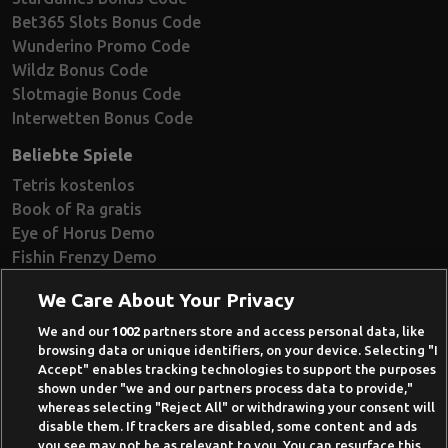
Bet365 Slots Bonus Code
Wunderino Promo Code
Wildz Bonus Code
Slotmagie Bonus Code
Interwetten Bonus Code
Beliebte Spiele
Tetris kostenlos
Book of Ra gratis
Eye of Horus Demo
Fishin Frenzy Demo
Ramses Book Demo
We Care About Your Privacy
Book of Dead Demo
Razor Shark Demo
We and our
1002
partners store and access personal data, like
browsing data or unique identifiers, on your device. Selecting "I
Beste Online Casinos 2026
Accept" enables tracking technologies to support the purposes
shown under "we and our partners process data to provide,"
Online Casino Demo spielen
whereas selecting "Reject All" or withdrawing your consent will
disable them. If trackers are disabled, some content and ads
Casino Bonus ohne Einzahlung
you see may not be as relevant to you. You can resurface this