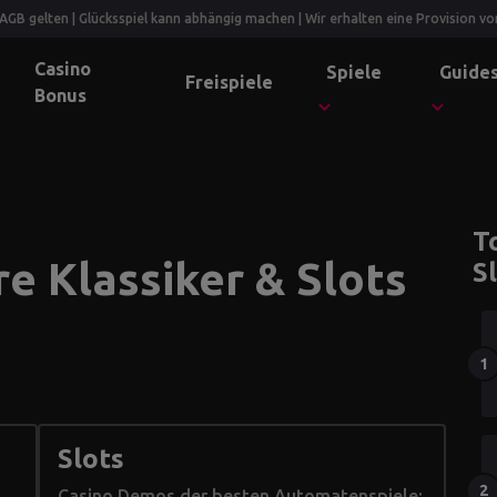
 AGB gelten | Glücksspiel kann abhängig machen | Wir erhalten eine Provision v
Casino
Spiele
Guide
Freispiele
Bonus
T
e Klassiker & Slots
S
Slots
Casino Demos der besten Automatenspiele: