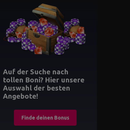
Auf der Suche nach
tollen Boni? Hier unsere
Auswahl der besten
Angebote!
Finde deinen Bonus