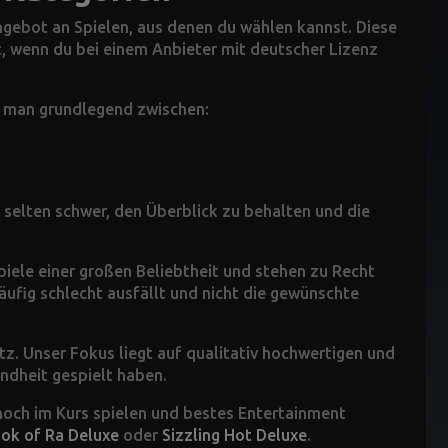
Angebot an Spielen, aus denen du wählen kannst. Diese
t, wenn du bei einem Anbieter mit deutscher Lizenz
et man grundlegend zwischen:
t selten schwer, den Überblick zu behalten und die
Spiele einer großen Beliebtheit und stehen zu Recht
häufig schlecht ausfällt und nicht die gewünschte
z. Unser Fokus liegt auf qualitativ hochwertigen und
Kindheit gespielt haben.
och im Kurs spielen und bestes Entertainment
ok of Ra Deluxe
oder
Sizzling Hot Deluxe
.