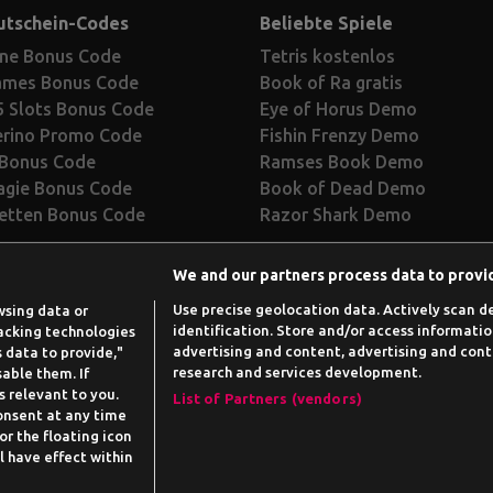
utschein-Codes
Beliebte Spiele
ine Bonus Code
Tetris kostenlos
ames Bonus Code
Book of Ra gratis
5 Slots Bonus Code
Eye of Horus Demo
rino Promo Code
Fishin Frenzy Demo
 Bonus Code
Ramses Book Demo
agie Bonus Code
Book of Dead Demo
wetten Bonus Code
Razor Shark Demo
We and our partners process data to provi
Use precise geolocation data. Actively scan de
wsing data or
identification. Store and/or access informatio
racking technologies
advertising and content, advertising and co
 data to provide,"
Suchtrisiken, Glücksspiel kann süchtig machen - Hilfe finden Sie auf
buwei.de
research and services development.
sable them. If
sind offiziell in Deutschland
lizenziert
und werden von der
Gemeinsamen Glücks
 relevant to you.
List of Partners (vendors)
onsent at any time
or the floating icon
l have effect within
Drehe 