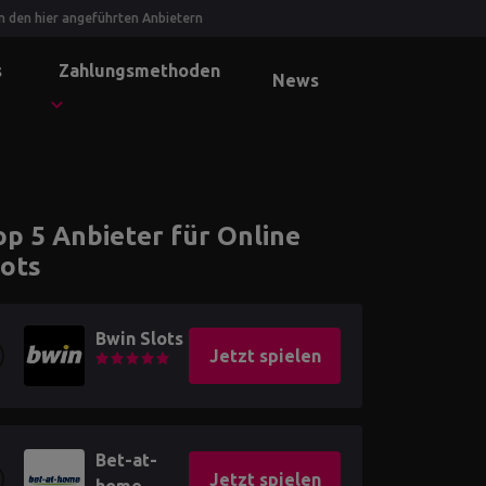
on den hier angeführten Anbietern
s
Zahlungsmethoden
News
op 5 Anbieter für Online
lots
Bwin Slots
Jetzt spielen
Bet-at-
Jetzt spielen