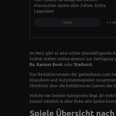
klassischen Spiele aller Zeiten. Echte
Legenden!
Tetris
+ 5 ot
Im Netz gibt es eine schier überwältigende A
Solitär stehen online ebenso zur Verfügung
Ra
,
Ramses Book
oder
Starburst
.
Das Redaktionsteam der gamesbasis.com hat 
Klassikern und Automatenspielen zusammen
Überblick über die beliebtesten Games der h
Welche der beiden Kategorien liegt dir mehr?
kannst nämlich in aller Ruhe alle Spiele kos
Spiele Übersicht nach