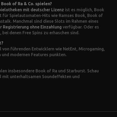
 Book of Ra & Co. spielen?
pielotheken mit deutscher Lizenz
ist es möglich, Book
ilt für Spielautomaten-Hits wie Ramses Book, Book of
stalk. Manchmal sind diese Slots im Rahmen eines
ür Registrierung ohne Einzahlung
verfügbar. Oder es
, bei denen Free Spins zu erhaschen sind.
t?
el von führenden Entwicklern wie NetEnt, Microgaming,
en und modernen Features punkten.
hlen insbesondere Book of Ra und Starburst. Schau
tel mit unterhaltsamen Soundeffekten und