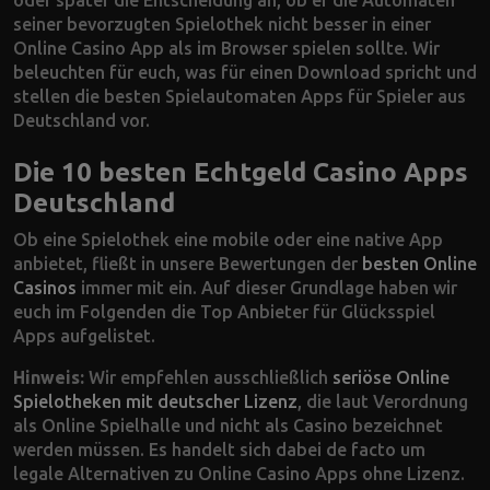
seiner bevorzugten Spielothek nicht besser in einer
Online Casino App als im Browser spielen sollte. Wir
beleuchten für euch, was für einen Download spricht und
stellen die besten Spielautomaten Apps für Spieler aus
Deutschland vor.
Die 10 besten Echtgeld Casino Apps
Deutschland
Ob eine Spielothek eine mobile oder eine native App
anbietet, fließt in unsere Bewertungen der
besten Online
Casinos
immer mit ein. Auf dieser Grundlage haben wir
euch im Folgenden die Top Anbieter für Glücksspiel
Apps aufgelistet.
Hinweis:
Wir empfehlen ausschließlich
seriöse Online
Spielotheken mit deutscher Lizenz
, die laut Verordnung
als Online Spielhalle und nicht als Casino bezeichnet
werden müssen. Es handelt sich dabei de facto um
legale Alternativen zu Online Casino Apps ohne Lizenz.