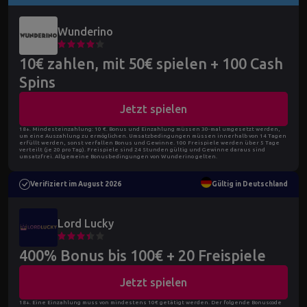
Wunderino
10€ zahlen, mit 50€ spielen + 100 Cash
Spins
Jetzt spielen
18+. Mindesteinzahlung: 10 €. Bonus und Einzahlung müssen 30-mal umgesetzt werden,
um eine Auszahlung zu ermöglichen. Umsatzbedingungen müssen innerhalb von 14 Tagen
erfüllt werden, sonst verfallen Bonus und Gewinne. 100 Freispiele werden über 5 Tage
verteilt (je 20 pro Tag). Freispiele sind 24 Stunden gültig und Gewinne daraus sind
umsatzfrei. Allgemeine Bonusbedingungen von Wunderino gelten.
Verifiziert im August 2026
Gültig in Deutschland
Lord Lucky
400% Bonus bis 100€ + 20 Freispiele
Jetzt spielen
18+. Eine Einzahlung muss von mindestens 10€ getätigt werden. Der folgende Bonuscode