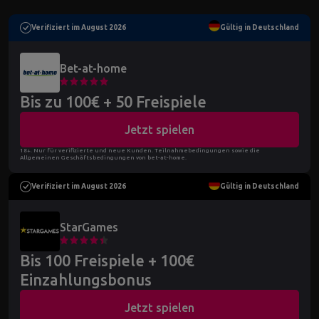
Verifiziert im August 2026
Gültig in Deutschland
Bet-at-home
Bis zu 100€ + 50 Freispiele
Jetzt spielen
18+. Nur für verifizierte und neue Kunden. Teilnahmebedingungen sowie die
Allgemeinen Geschäftsbedingungen von bet-at-home.
Verifiziert im August 2026
Gültig in Deutschland
StarGames
Bis 100 Freispiele + 100€
Einzahlungsbonus
Jetzt spielen