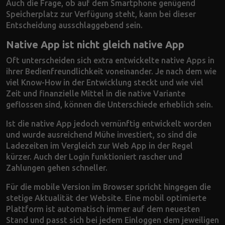
Auch die Frage, ob auf dem Smartphone genügend
Speicherplatz zur Verfügung steht, kann bei dieser
Entscheidung ausschlaggebend sein.
Native App ist nicht gleich native App
Oft unterscheiden sich extra entwickelte native Apps in
ihrer Bedienfreundlichkeit voneinander. Je nach dem wie
viel Know-How in der Entwicklung steckt und wie viel
Zeit und finanzielle Mittel in die native Variante
geflossen sind, können die Unterschiede erheblich sein.
Ist die native App jedoch vernünftig entwickelt worden
und wurde ausreichend Mühe investiert, so sind die
Ladezeiten im Vergleich zur Web App in der Regel
kürzer. Auch der Login funktioniert rascher und
Zahlungen gehen schneller.
Für die mobile Version im Browser spricht hingegen die
stetige Aktualität der Website. Eine mobil optimierte
Plattform ist automatisch immer auf dem neuesten
Stand und passt sich bei jedem Einloggen dem jeweiligen