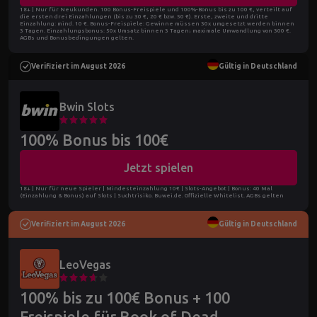
18+ | Nur für Neukunden. 100 Bonus-Freispiele und 100%-Bonus bis zu 100 €, verteilt auf
die ersten drei Einzahlungen (bis zu 30 €, 20 € bzw. 50 €). Erste, zweite und dritte
Einzahlung: mind. 10 €. Bonus-Freispiele: Gewinne müssen 30x umgesetzt werden binnen
3 Tagen. Einzahlungsbonus: 50x Umsatz binnen 3 Tagen; maximale Umwandlung von 300 €.
AGBs und Bonusbedingungen gelten.
Verifiziert im August 2026
Gültig in Deutschland
Bwin Slots
100% Bonus bis 100€
Jetzt spielen
18+ | Nur für neue Spieler | Mindesteinzahlung 10€ | Slots-Angebot | Bonus: 40 Mal
(Einzahlung & Bonus) auf Slots | Suchtrisiko. Buwei.de. Offizielle Whitelist. AGBs gelten
Verifiziert im August 2026
Gültig in Deutschland
LeoVegas
100% bis zu 100€ Bonus + 100
Freispiele für Book of Dead