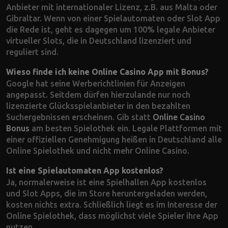
Anbieter mit internationaler Lizenz, z.B. aus Malta oder
Gibraltar. Wenn von einer Spielautomaten oder Slot App
die Rede ist, geht es dagegen um 100% legale Anbieter
virtueller Slots, die in Deutschland lizenziert und
reguliert sind.
Wieso finde ich keine Online Casino App mit Bonus?
Google hat seine Werberichtlinien für Anzeigen
angepasst. Seitdem dürfen hierzulande nur noch
lizenzierte Glücksspielanbieter in den bezahlten
Suchergebnissen erscheinen. Gib statt
Online Casino
Bonus
am besten Spielothek ein. Legale Plattformen mit
einer offiziellen Genehmigung heißen in Deutschland alle
Online Spielothek und nicht mehr Online Casino.
Ist eine Spielautomaten App kostenlos?
Ja, normalerweise ist eine Spielhallen App kostenlos
und Slot Apps, die im Store heruntergeladen werden,
kosten nichts extra. Schließlich liegt es im Interesse der
Online Spielothek, dass möglichst viele Spieler ihre App
nutzen.