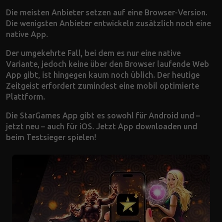
Die meisten Anbieter setzen auf eine Browser-Version.
Die wenigsten Anbieter entwickeln zusätzlich noch eine
native App.
Der umgekehrte Fall, bei dem es nur eine native
Variante, jedoch keine über den Browser laufende Web
App gibt, ist hingegen kaum noch üblich. Der heutige
Zeitgeist erfordert zumindest eine mobil optimierte
Plattform.
Die StarGames App gibt es sowohl für Android und –
jetzt neu – auch für iOS. Jetzt App downloaden und
beim Testsieger spielen!