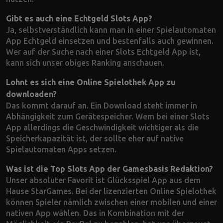
Gibt es auch eine Echtgeld Slots App?
Ja, selbstverständlich kann man in einer Spielautomaten
App Echtgeld einsetzen und bestenfalls auch gewinnen.
Wer auf der Suche nach einer Slots Echtgeld App ist,
kann sich unser obiges Ranking anschauen.
Lohnt es sich eine Online Spielothek App zu
downloaden?
Das kommt darauf an. Ein Download steht immer in
Abhängigkeit zum Gerätespeicher. Wem bei einer Slots
App allerdings die Geschwindigkeit wichtiger als die
Speicherkapazität ist, der sollte eher auf native
Spielautomaten Apps setzen.
Was ist die Top Slots App der Gamesbasis Redaktion?
Unser absoluter Favorit ist Glücksspiel App aus dem
Hause StarGames. Bei der lizenzierten Online Spielothek
können Spieler nämlich zwischen einer mobilen und einer
nativen App wählen. Das in Kombination mit der