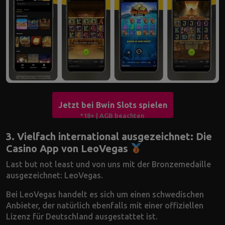
Jetzt bei
Bwin Slots
spielen
*18+ | AGB beachten
3. Vielfach international ausgezeichnet: Die
Casino App von LeoVegas
Last but not least und von uns mit der Bronzemedaille
ausgezeichnet: LeoVegas.
Bei LeoVegas handelt es sich um einen schwedischen
Anbieter, der natürlich ebenfalls mit einer offiziellen
Lizenz für Deutschland ausgestattet ist.