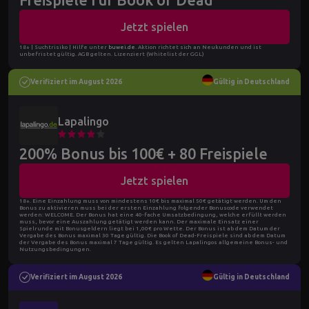
Jetzt spielen
18+ | Suchtrisiko | Hilfe unter
buwei.de
. Aktion richtet sich an Neukunden und ist
unbefristet gültig. AGB gelten. Lizenziert (Whitelist der GGL)
Verifiziert im August 2026
Gültig in Deutschland
Lapalingo
200% Bonus bis 100€ + 80 Freispiele
Jetzt spielen
18+. Eine Einzahlung muss von mindestens 10€ bis maximal 50€ getätigt werden. Um den
Bonus zu aktivieren muss bei der ersten Einzahlung folgender Bonuscode verwendet
werden: WELCOME. Der Bonus hat eine 40-fache Umsatzbedingung, welche erfüllt werden
muss, bevor eine Auszahlung getätigt werden kann. Der maximale Einsatz einer
Spielrunde mit Bonusgeldern liegt bei 1,00€ pro Wette. Der Bonus ist ab dem Datum der
Vergabe des Bonus maximal 30 Tage gültig. Die Book of Dead-Freispiele sind ab dem Datum
der Vergabe des Bonus maximal 7 Tage gültig. Es gelten Lapalingos allgemeine Bonus- und
Nutzungsbedingungen.
Verifiziert im August 2026
Gültig in Deutschland