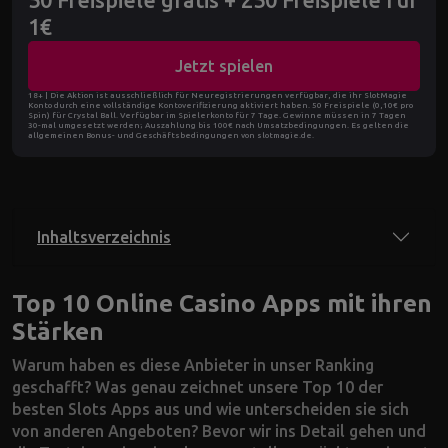
1€
Jetzt spielen
18+ | Die Aktion ist ausschließlich für Neuregistrierungen verfügbar, die ihr SlotMagie
Konto durch eine vollständige Kontoverifizierung aktiviert haben. 50 Freispiele (0,10€ pro
Spin) für Crystal Ball. Verfügbar im Spielerkonto für 7 Tage. Gewinne müssen in 7 Tagen
30-mal umgesetzt werden; Auszahlung bis 100€ nach Umsatzbedingungen. Es gelten die
allgemeinen Bonus- und Geschäftsbedingungen von slotmagie.de.
Inhaltsverzeichnis
Top 10 Online Casino Apps mit ihren
Stärken
Warum haben es diese Anbieter in unser Ranking
geschafft? Was genau zeichnet unsere Top 10 der
besten Slots Apps aus und wie unterscheiden sie sich
von anderen Angeboten? Bevor wir ins Detail gehen und