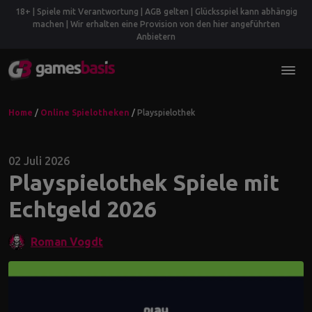
18+ | Spiele mit Verantwortung | AGB gelten | Glücksspiel kann abhängig
machen | Wir erhalten eine Provision von den hier angeführten
Anbietern
Home
/
Online Spielotheken
/
Playspielothek
02 Juli 2026
Playspielothek Spiele mit
Echtgeld 2026
Roman Vogdt