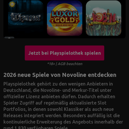
Jetzt bei Playspielothek spielen
*18+ | AGB beachten
2026 neue Spiele von Novoline entdecken
Playspielothek gehört zu den wenigen Anbietern in
Deutschland, die Novoline- und Merkur-Titel unter
offizieller Lizenz anbieten dürfen. Dadurch erhalten
Spieler Zugriff auf regelmäßig aktualisierte Slot
Portfolios, in denen sowohl Klassiker als auch neue
Releases integriert werden. Besonders auffällig ist die
kontinuierliche Erweiterung des Angebots innerhalb der
rund 1.830 verfügbaren Spiele.