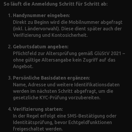
So läuft die Anmeldung Schritt für Schritt ab:
Handynummer eingeben:
Direkt zu Beginn wird die Mobilnummer abgefragt
(inkl. Ländervorwahl). Diese dient später auch der
Verifizierung und Kontosicherheit.
Geburtsdatum angeben:
Pflichtfeld zur Altersprüfung gemäß GlüStV 2021 –
ohne gültige Altersangabe kein Zugriff auf das
Angebot.
Persönliche Basisdaten ergänzen:
Name, Adresse und weitere Identifikationsdaten
werden im nächsten Schritt abgefragt, um die
gesetzliche KYC-Prüfung vorzubereiten.
Verifizierung starten:
In der Regel erfolgt eine SMS-Bestätigung oder
Identitätsprüfung, bevor Echtgeldfunktionen
freigeschaltet werden.