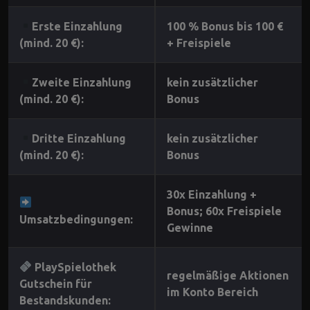
Erste Einzahlung
100 % Bonus bis 100 €
(mind. 20 €):
+ Freispiele
Zweite Einzahlung
kein zusätzlicher
(mind. 20 €):
Bonus
Dritte Einzahlung
kein zusätzlicher
(mind. 20 €):
Bonus
30x Einzahlung +
Bonus; 60x Freispiele
Umsatzbedingungen:
Gewinne
PlaySpielothek
regelmäßige Aktionen
Gutschein für
im Konto Bereich
Bestandskunden: