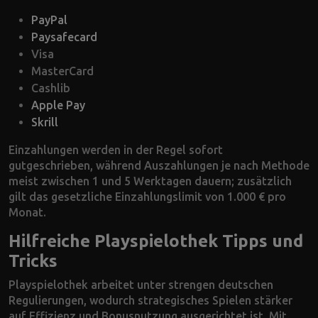
PayPal
Paysafecard
Visa
MasterCard
Cashlib
Apple Pay
Skrill
Einzahlungen werden in der Regel sofort
gutgeschrieben, während Auszahlungen je nach Methode
meist zwischen 1 und 5 Werktagen dauern; zusätzlich
gilt das gesetzliche Einzahlungslimit von 1.000 € pro
Monat.
Hilfreiche Playspielothek Tipps und
Tricks
Playspielothek arbeitet unter strengen deutschen
Regulierungen, wodurch strategisches Spielen stärker
auf Effizienz und Bonusnutzung ausgerichtet ist. Mit