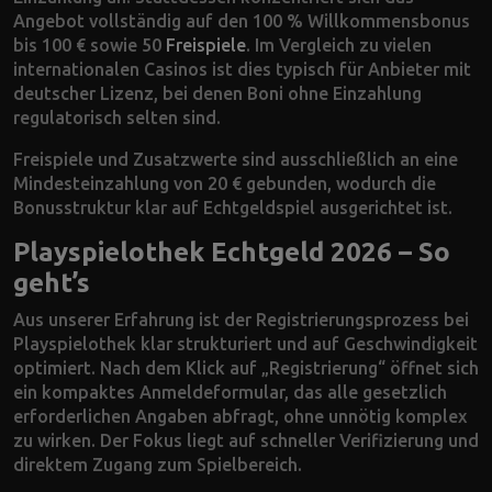
Angebot vollständig auf den 100 % Willkommensbonus
bis 100 € sowie 50
Freispiele
. Im Vergleich zu vielen
internationalen Casinos ist dies typisch für Anbieter mit
deutscher Lizenz, bei denen Boni ohne Einzahlung
regulatorisch selten sind.
Freispiele und Zusatzwerte sind ausschließlich an eine
Mindesteinzahlung von 20 € gebunden, wodurch die
Bonusstruktur klar auf Echtgeldspiel ausgerichtet ist.
Playspielothek Echtgeld 2026 – So
geht’s
Aus unserer Erfahrung ist der Registrierungsprozess bei
Playspielothek klar strukturiert und auf Geschwindigkeit
optimiert. Nach dem Klick auf „Registrierung“ öffnet sich
ein kompaktes Anmeldeformular, das alle gesetzlich
erforderlichen Angaben abfragt, ohne unnötig komplex
zu wirken. Der Fokus liegt auf schneller Verifizierung und
direktem Zugang zum Spielbereich.