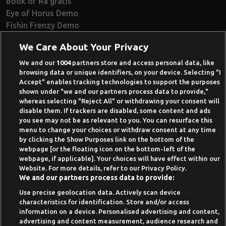
Book of Ra gratis
Eye of Horus Demo
Fishin Frenzy Demo
Ramses Book Demo
We Care About Your Privacy
Book of Dead Demo
Razor Shark Demo
We and our
1004
partners store and access personal data, like
browsing data or unique identifiers, on your device. Selecting "I
Beste Online Casinos 2026
Accept" enables tracking technologies to support the purposes
shown under "we and our partners process data to provide,"
Online Casino Demo spielen
whereas selecting "Reject All" or withdrawing your consent will
disable them. If trackers are disabled, some content and ads
Casino Bonus ohne Einzahlung
you see may not be as relevant to you. You can resurface this
50 Freispiele für 1 Euro
menu to change your choices or withdraw consent at any time
by clicking the Show Purposes link on the bottom of the
Online Casino Paypal
webpage [or the floating icon on the bottom-left of the
webpage, if applicable]. Your choices will have effect within our
News-Archiv
Website. For more details, refer to our Privacy Policy.
We and our partners process data to provide:
Use precise geolocation data. Actively scan device
characteristics for identification. Store and/or access
information on a device. Personalised advertising and content,
Suchtrisiken, Glücksspiel kann süchtig machen - Hilfe finden Sie auf
advertising and content measurement, audience research and