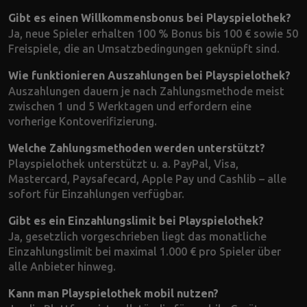
Gibt es einen Willkommensbonus bei Playspielothek?
Ja, neue Spieler erhalten 100 % Bonus bis 100 € sowie 50
Freispiele, die an Umsatzbedingungen geknüpft sind.
Wie funktionieren Auszahlungen bei Playspielothek?
Auszahlungen dauern je nach Zahlungsmethode meist
zwischen 1 und 5 Werktagen und erfordern eine
vorherige Kontoverifizierung.
Welche Zahlungsmethoden werden unterstützt?
Playspielothek unterstützt u. a. PayPal, Visa,
Mastercard, Paysafecard, Apple Pay und Cashlib – alle
sofort für Einzahlungen verfügbar.
Gibt es ein Einzahlungslimit bei Playspielothek?
Ja, gesetzlich vorgeschrieben liegt das monatliche
Einzahlungslimit bei maximal 1.000 € pro Spieler über
alle Anbieter hinweg.
Kann man Playspielothek mobil nutzen?