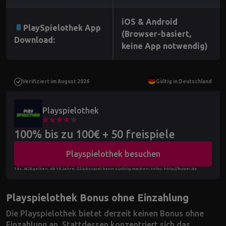
iOS & Android
PlaySpielothek App
(Browser-basiert,
Download:
keine App notwendig)
Verifiziert im August 2026
Gültig in Deutschland
Playspielothek
100% bis zu 100€ + 50 freispiele
Playspielothek besuchen
18+. AGB gelten. Ab 18 Jahre. Glücksspiel kann süchtig machen. Infos: http://buwei.de
Playspielothek Bonus ohne Einzahlung
Die Playspielothek bietet derzeit keinen Bonus ohne
Einzahlung an. Stattdessen konzentriert sich das