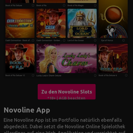
Zu den Novoline Slots
*18+ | AGB beachten
Novoline App
Eine Novoline App ist im Portfolio natürlich ebenfalls
abgedeckt. Dabei setzt die Novoline Online Spielothek
allerdings auf eine Web-Applikation und verzichtet auf