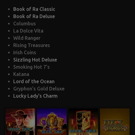
Book of Ra Classic
Book of Ra Deluxe
Columbus
La Dolce Vita
Wild Ranger
Rising Treasures
Irish Coins
Sizzling Hot Deluxe
Smoking Hot 7’s
Katana
Lord of the Ocean
Gryphon’s Gold Deluxe
Lucky Lady’s Charm