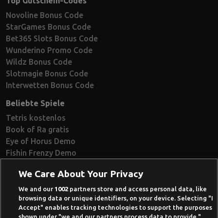
Top Gutschein-Codes
Novoline Bonus Code
StarGames Bonus Code
Bet365 Slots Bonus Code
Wunderino Promo Code
Wildz Bonus Code
Slotmagie Bonus Code
Interwetten Bonus Code
Beliebte Spiele
Tetris kostenlos
Book of Ra gratis
Eye of Horus Demo
Fishin Frenzy Demo
Ramses Book Demo
We Care About Your Privacy
Book of Dead Demo
Razor Shark Demo
We and our
1002
partners store and access personal data, like
browsing data or unique identifiers, on your device. Selecting "I
Beste Online Casinos 2026
Accept" enables tracking technologies to support the purposes
shown under "we and our partners process data to provide,"