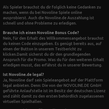
Als Spieler brauchst du dir folglich keine Gedanken zu
machen, wenn du bei Novoline Spiele online
ausprobierst. Auch die Novoline.de Auszahlung ist
schnell und ohne Probleme zu erledigen.
Brauche ich einen Novoline Bonus Code?
Nein, für den Erhalt des Willkommensangebot brauchst
du keinen Code einzugeben. Es genügt bereits aus, auf
einen der Button in unserem Testbericht zu
klicken.Damit sicherst du dir den grundlegenden
Anspruch für die Promo. Was du für den weiteren Erhalt
erledigen musst, das erfährst du in unserer Bewertung.
Ist Novoline.de legal?
Ja, Novoline darf sein Spieleangebot auf der Plattform
legal anbieten. Denn: Die von der NOVOLINE.DE GmbH
geführte Anlaufstelle ist im Besitz der deutschen Lizenz
und zählt damit zu den ersten behördlich zugelassenen
virtuellen Spielhallen.