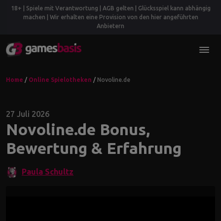
18+ | Spiele mit Verantwortung | AGB gelten | Glücksspiel kann abhängig
machen | Wir erhalten eine Provision von den hier angeführten
Anbietern
Home
/
Online Spielotheken
/
Novoline.de
27 Juli 2026
Novoline.de Bonus,
Bewertung & Erfahrung
Paula Schultz