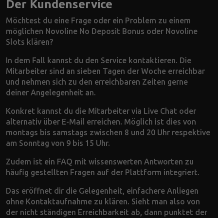
Der Kundenservice
Möchtest du eine Frage oder ein Problem zu einem
möglichen Novoline No Deposit Bonus oder Novoline
Slots klären?
In dem Fall kannst du den Service kontaktieren. Die
Mitarbeiter sind an sieben Tagen der Woche erreichbar
und nehmen sich zu den erreichbaren Zeiten gerne
deiner Angelegenheit an.
Konkret kannst du die Mitarbeiter via Live Chat oder
alternativ über E-Mail erreichen. Möglich ist dies von
montags bis samstags zwischen 8 und 20 Uhr respektive
am Sonntag von 9 bis 15 Uhr.
Zudem ist ein FAQ mit wissenswerten Antworten zu
häufig gestellten Fragen auf der Plattform integriert.
Das eröffnet dir die Gelegenheit, einfachere Anliegen
ohne Kontaktaufnahme zu klären. Sieht man also von
der nicht ständigen Erreichbarkeit ab, dann punktet der