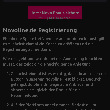
Jetzt Novo Bonus sichern
*18+ | AGB beachten
Novoline.de Registrierung
Ehe du die Spiele bei Novoline ausprobieren kannst, gilt
es zunächst einmal ein Konto zu eröffnen und die
Registrierung zu meistern.
Wie das geht und was du bei der Anmeldung beachten
musst, das zeigt dir die nachfolgende Anleitung:
Zunächst einmal ist es wichtig, dass du auf einen der
Button in unserem Novoline Test klickst. Dadurch
gelangst du ohne Umwege zum Anbieter und
sicherst dir zugleich den Bonus für die
Neuanmeldung.
Auf der Plattform angekommen, findest du im