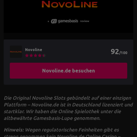
92
Novoline
/100
Novoline.de besuchen
Die Original Novoline Slots gebündelt auf einer einzigen
Plattform – Novoline.de ist in Deutschland lizenziert und
startklar. Wir haben die Online Spielothek unter die
altbewährte Gamesbasis-Lupe genommen.
Hinweis:
Wegen regulatorischen Feinheiten gibt es
streng genommen kein Novoline.de Online Casino –