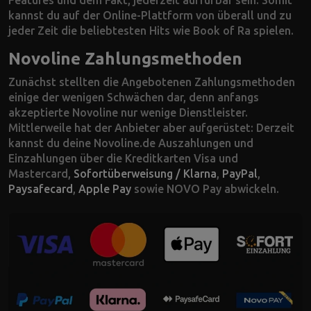
kannst du auf der Online-Plattform von überall und zu
jeder Zeit die beliebtesten Hits wie Book of Ra spielen.
Novoline Zahlungsmethoden
Zunächst stellten die Angebotenen Zahlungsmethoden
einige der wenigen Schwächen dar, denn anfangs
akzeptierte Novoline nur wenige Dienstleister.
Mittlerweile hat der Anbieter aber aufgerüstet: Derzeit
kannst du deine Novoline.de Auszahlungen und
Einzahlungen über die Kreditkarten Visa und
Mastercard,
Sofortüberweisung / Klarna
,
PayPal
,
Paysafecard
,
Apple Pay
sowie NOVO Pay abwickeln.