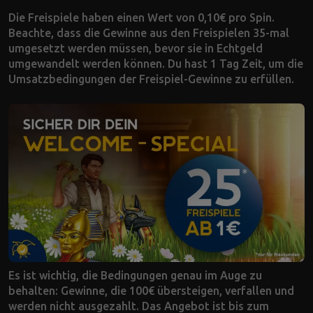
Die Freispiele haben einen Wert von 0,10€ pro Spin.
Beachte, dass die Gewinne aus den Freispielen 35-mal
umgesetzt werden müssen, bevor sie in Echtgeld
umgewandelt werden können. Du hast 1 Tag Zeit, um die
Umsatzbedingungen der Freispiel-Gewinne zu erfüllen.
Es ist wichtig, die Bedingungen genau im Auge zu
behalten: Gewinne, die 100€ übersteigen, verfallen und
werden nicht ausgezahlt. Das Angebot ist bis zum