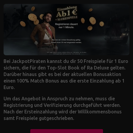
Bei JackpotPiraten kannst du dir 50 Freispiele für 1 Euro
sichern, die für den Top-Slot Book of Ra Deluxe gelten.
Darüber hinaus gibt es bei der aktuellen Bonusaktion
einen 100% Match Bonus aus die erste Einzahlung ab 1
Euro.
Um das Angebot in Anspruch zu nehmen, muss die
Registrierung und Verifizierung durchgeführt werden.
Nach der Ersteinzahlung wird der Willkommensbonus
samt Freispiele gutgeschrieben.