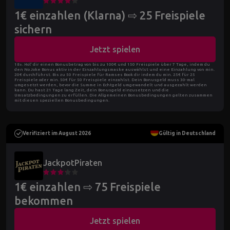
1€ einzahlen (Klarna) ⇨ 25 Freispiele
sichern
Jetzt spielen
18+. Hol‘ dir einen Bonusbetrag von bis zu 100€ und 150 Freispiele über 7 Tage, indem du
den No Joke Bonus aktiv in der Einzahlungsmaske auswählst und eine Einzahlung von min.
20€ durchführst. Bis zu 50 Freispiele für Ramses Book dir indem du min. 25€ für 25
Freispiele oder min. 50€ für 50 Freispiele einzahlst. Dein Bonusgeld muss 30-mal
umgesetzt werden, bevor die Summe in Echtgeld umgewandelt und ausgezahlt werden
kann. Du hast 21 Tage lang Zeit, dein Bonusgeld einzusetzen und die
Umsatzbedingungen zu erfüllen. Die Allgemeinen Bonusbedingungen gelten zusammen
mit diesen speziellen Bonusbedingungen.
Verifiziert im August 2026
Gültig in Deutschland
JackpotPiraten
1€ einzahlen ⇨ 75 Freispiele
bekommen
Jetzt spielen