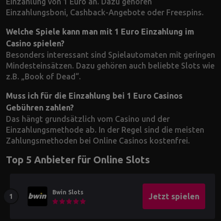
Einzahlung von 1 Euro an. Dazu gehören
Einzahlungsboni, Cashback-Angebote oder Freespins.
Welche Spiele kann man mit 1 Euro Einzahlung im
Casino spielen?
Besonders interessant sind Spielautomaten mit geringen
Mindesteinsätzen. Dazu gehören auch beliebte Slots wie
z.B. „Book of Dead“.
Muss ich für die Einzahlung bei 1 Euro Casinos
Gebühren zahlen?
Das hängt grundsätzlich vom Casino und der
Einzahlungsmethode ab. In der Regel sind die meisten
Zahlungsmethoden bei Online Casinos kostenfrei.
Top 5 Anbieter für Online Slots
Bwin Slots
Jetzt spielen