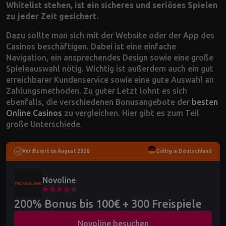
Whitelist stehen, ist ein sicheres und seriöses Spielen
zu jeder Zeit gesichert.
Dazu sollte man sich mit der Website oder der App des
Casinos beschäftigen. Dabei ist eine einfache
Navigation, ein ansprechendes Design sowie eine große
Spieleauswahl nötig. Wichtig ist außerdem auch ein gut
erreichbarer Kundenservice sowie eine gute Auswahl an
Zahlungsmethoden. Zu guter Letzt lohnt es sich
ebenfalls, die verschiedenen Bonusangebote der
besten
Online Casinos
zu vergleichen. Hier gibt es zum Teil
große Unterschiede.
Verifiziert im August 2026
Gültig in Deutschland
Novoline
200% Bonus bis 100€ + 300 Freispiele
Novoline besuchen