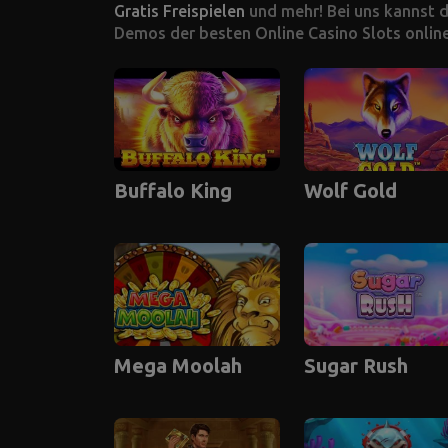
Gratis Freispielen
und mehr! Bei uns kannst 
Demos der besten Online Casino Slots online 
Buffalo King
Wolf Gold
Mega Moolah
Sugar Rush