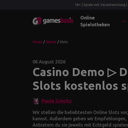
18+ | Spiele mit Verantwortung |
Online
Spielotheken
Home
/
Spiele
/
Slots
06 August 2026
Casino Demo ▷ D
Slots kostenlos s
Paula Schultz
Wir stellen die beliebtesten Online Slots vor
kannst. Außerdem geben wir Empfehlungen, b
Anbietern du sie jeweils mit Echtgeld spiele