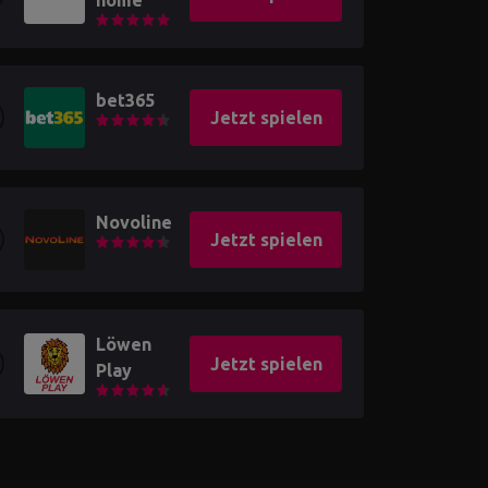
home
bet365
Jetzt spielen
Novoline
Jetzt spielen
Löwen
Jetzt spielen
Play