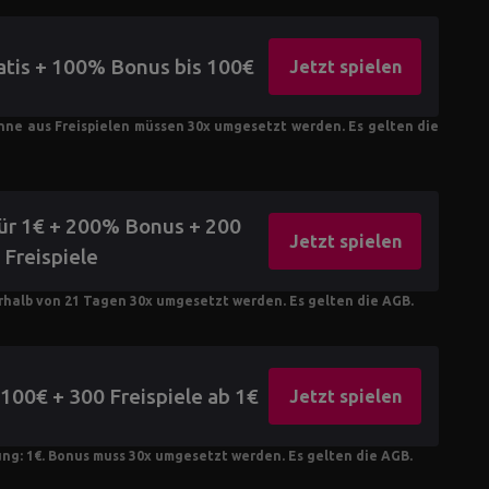
ratis + 100% Bonus bis 100€
Jetzt spielen
inne aus Freispielen müssen 30x umgesetzt werden. Es gelten die
für 1€ + 200% Bonus + 200
Jetzt spielen
Freispiele
nerhalb von 21 Tagen 30x umgesetzt werden. Es gelten die AGB.
100€ + 300 Freispiele ab 1€
Jetzt spielen
ung: 1€. Bonus muss 30x umgesetzt werden. Es gelten die AGB.