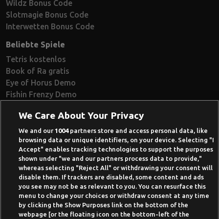
Wildz Bonus Code
Slotmagie Bonus Code
Interwetten Bonus Code
Beliebte Spiele
Tetris kostenlos
Book of Ra gratis
Eye of Horus Demo
Fishin Frenzy Demo
Ramses Book Demo
We Care About Your Privacy
Book of Dead Demo
Razor Shark Demo
We and our
1004
partners store and access personal data, like
browsing data or unique identifiers, on your device. Selecting "I
Beste Online Casinos 2026
Accept" enables tracking technologies to support the purposes
shown under "we and our partners process data to provide,"
Online Casino Demo spielen
whereas selecting "Reject All" or withdrawing your consent will
disable them. If trackers are disabled, some content and ads
Casino Bonus ohne Einzahlung
you see may not be as relevant to you. You can resurface this
50 Freispiele für 1 Euro
menu to change your choices or withdraw consent at any time
by clicking the Show Purposes link on the bottom of the
Online Casino Paypal
webpage [or the floating icon on the bottom-left of the