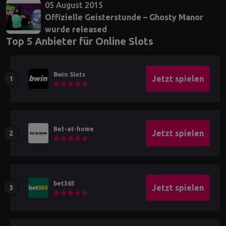
05 August 2015
Offizielle Geisterstunde – Ghosty Manor
wurde released
Top 5 Anbieter für Online Slots
Bwin Slots
Jetzt spielen
Bet-at-home
Jetzt spielen
bet365
Jetzt spielen