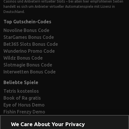
Casinos und Anbietern virtueller Slots – bei allen hier empfohlenen Seiten
handelt es sich um Anbieter virtueller Automatenspiele mit Lizenz in
Deutschland.
Top Gutschein-Codes
Novoline Bonus Code
StarGames Bonus Code
Bet365 Slots Bonus Code
Wunderino Promo Code
Wildz Bonus Code
Slotmagie Bonus Code
Interwetten Bonus Code
Beliebte Spiele
Tetris kostenlos
Book of Ra gratis
Eye of Horus Demo
Fishin Frenzy Demo
Ramses Book Demo
We Care About Your Privacy
Book of Dead Demo