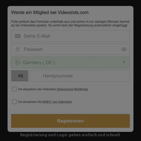
Registrierung und Login gehen einfach und schnell.