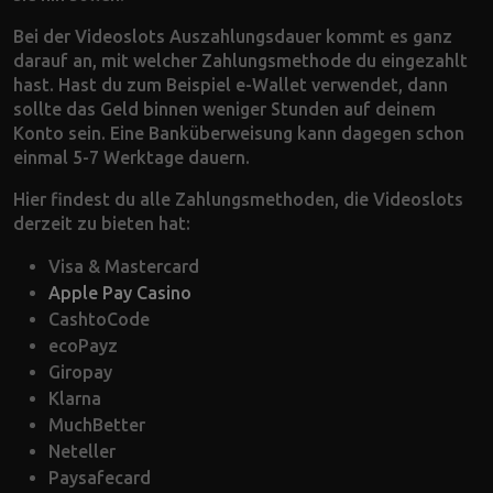
Bei der Videoslots Auszahlungsdauer kommt es ganz
darauf an, mit welcher Zahlungsmethode du eingezahlt
hast. Hast du zum Beispiel e-Wallet verwendet, dann
sollte das Geld binnen weniger Stunden auf deinem
Konto sein. Eine Banküberweisung kann dagegen schon
einmal 5-7 Werktage dauern.
Hier findest du alle Zahlungsmethoden, die Videoslots
derzeit zu bieten hat:
Visa & Mastercard
Apple Pay Casino
CashtoCode
ecoPayz
Giropay
Klarna
MuchBetter
Neteller
Paysafecard