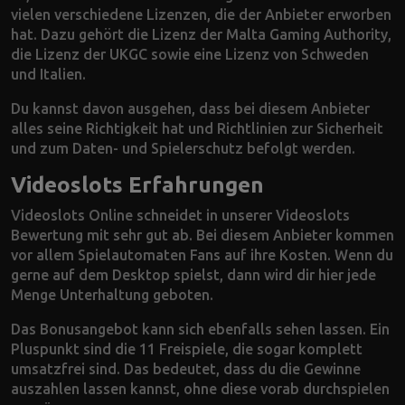
vielen verschiedene Lizenzen, die der Anbieter erworben
hat. Dazu gehört die Lizenz der Malta Gaming Authority,
die Lizenz der UKGC sowie eine Lizenz von Schweden
und Italien.
Du kannst davon ausgehen, dass bei diesem Anbieter
alles seine Richtigkeit hat und Richtlinien zur Sicherheit
und zum Daten- und Spielerschutz befolgt werden.
Videoslots Erfahrungen
Videoslots Online schneidet in unserer Videoslots
Bewertung mit sehr gut ab. Bei diesem Anbieter kommen
vor allem Spielautomaten Fans auf ihre Kosten. Wenn du
gerne auf dem Desktop spielst, dann wird dir hier jede
Menge Unterhaltung geboten.
Das Bonusangebot kann sich ebenfalls sehen lassen. Ein
Pluspunkt sind die 11 Freispiele, die sogar komplett
umsatzfrei sind. Das bedeutet, dass du die Gewinne
auszahlen lassen kannst, ohne diese vorab durchspielen