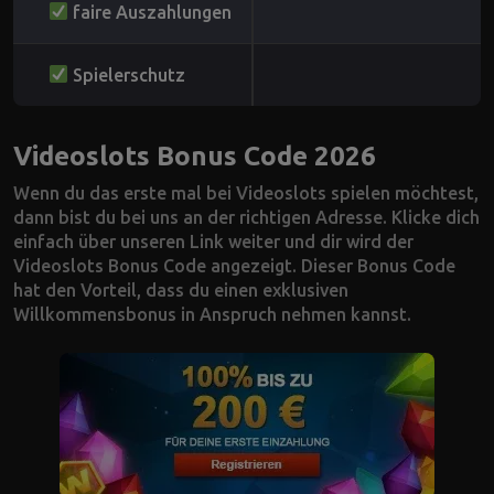
faire Auszahlungen
Spielerschutz
Videoslots Bonus Code 2026
Wenn du das erste mal bei Videoslots spielen möchtest,
dann bist du bei uns an der richtigen Adresse. Klicke dich
einfach über unseren Link weiter und dir wird der
Videoslots Bonus Code angezeigt. Dieser Bonus Code
hat den Vorteil, dass du einen exklusiven
Willkommensbonus in Anspruch nehmen kannst.