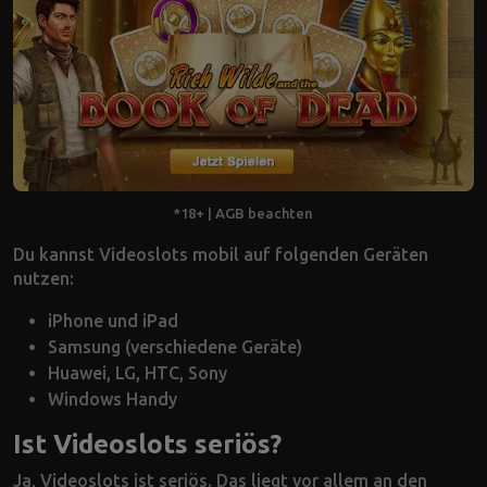
*18+ | AGB beachten
Du kannst Videoslots mobil auf folgenden Geräten
nutzen:
iPhone und iPad
Samsung (verschiedene Geräte)
Huawei, LG, HTC, Sony
Windows Handy
Ist Videoslots seriös?
Ja, Videoslots ist seriös. Das liegt vor allem an den