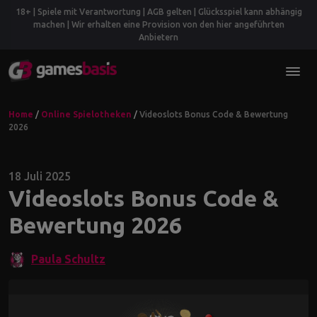
18+ | Spiele mit Verantwortung | AGB gelten | Glücksspiel kann abhängig
machen | Wir erhalten eine Provision von den hier angeführten
Anbietern
Home
/
Online Spielotheken
/
Videoslots Bonus Code & Bewertung
2026
18 Juli 2025
Videoslots Bonus Code &
Bewertung 2026
Paula Schultz