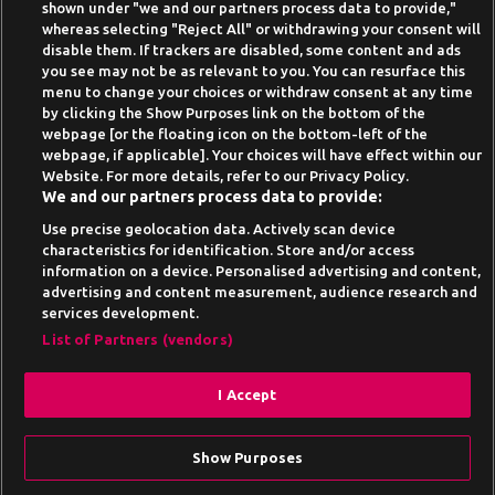
shown under "we and our partners process data to provide,"
Online Casino Demo spielen
whereas selecting "Reject All" or withdrawing your consent will
disable them. If trackers are disabled, some content and ads
Casino Bonus ohne Einzahlung
you see may not be as relevant to you. You can resurface this
50 Freispiele für 1 Euro
menu to change your choices or withdraw consent at any time
by clicking the Show Purposes link on the bottom of the
Online Casino Paypal
webpage [or the floating icon on the bottom-left of the
webpage, if applicable]. Your choices will have effect within our
News-Archiv
Website. For more details, refer to our Privacy Policy.
We and our partners process data to provide:
Use precise geolocation data. Actively scan device
characteristics for identification. Store and/or access
information on a device. Personalised advertising and content,
Suchtrisiken, Glücksspiel kann süchtig machen - Hilfe finden Sie auf
advertising and content measurement, audience research and
buwei.de
services development.
Alle Anbieter auf dieser Webseite sind offiziell in
List of Partners (vendors)
Deutschland
lizenziert
und werden von der
Gemeinsamen
Glücksspielbehörde der Länder
reguliert
I Accept
Drehe am Gamesbasis Glücksrad und
erhalte Freespins.
Show Purposes