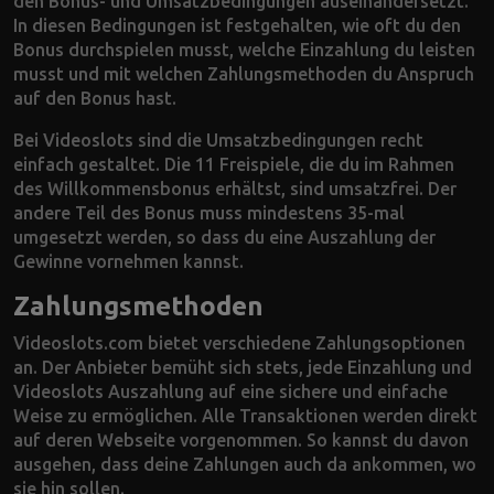
den Bonus- und Umsatzbedingungen auseinandersetzt.
In diesen Bedingungen ist festgehalten, wie oft du den
Bonus durchspielen musst, welche Einzahlung du leisten
musst und mit welchen Zahlungsmethoden du Anspruch
auf den Bonus hast.
Bei Videoslots sind die Umsatzbedingungen recht
einfach gestaltet. Die 11 Freispiele, die du im Rahmen
des Willkommensbonus erhältst, sind umsatzfrei. Der
andere Teil des Bonus muss mindestens 35-mal
umgesetzt werden, so dass du eine Auszahlung der
Gewinne vornehmen kannst.
Zahlungsmethoden
Videoslots.com bietet verschiedene Zahlungsoptionen
an. Der Anbieter bemüht sich stets, jede Einzahlung und
Videoslots Auszahlung auf eine sichere und einfache
Weise zu ermöglichen. Alle Transaktionen werden direkt
auf deren Webseite vorgenommen. So kannst du davon
ausgehen, dass deine Zahlungen auch da ankommen, wo
sie hin sollen.