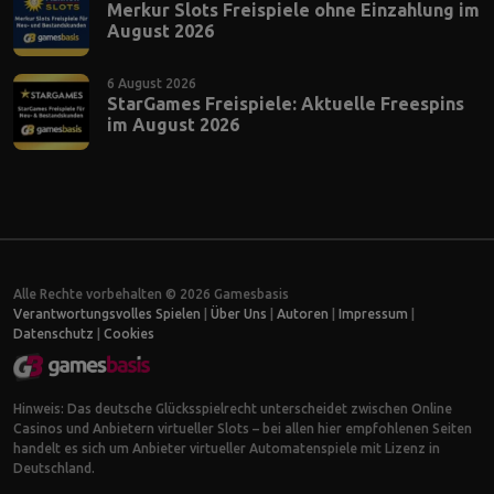
Merkur Slots Freispiele ohne Einzahlung im
August 2026
6 August 2026
StarGames Freispiele: Aktuelle Freespins
im August 2026
Alle Rechte vorbehalten © 2026 Gamesbasis
Verantwortungsvolles Spielen
|
Über Uns
|
Autoren
|
Impressum
|
Datenschutz
|
Cookies
Hinweis: Das deutsche Glücksspielrecht unterscheidet zwischen Online
Casinos und Anbietern virtueller Slots – bei allen hier empfohlenen Seiten
handelt es sich um Anbieter virtueller Automatenspiele mit Lizenz in
Deutschland.