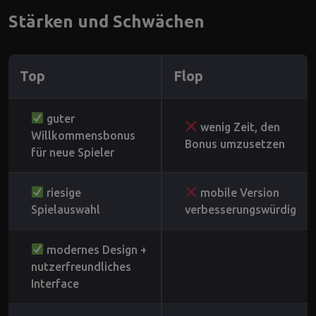
Stärken und Schwächen
Top
Flop
guter
wenig Zeit, den
Willkommensbonus
Bonus umzusetzen
für neue Spieler
riesige
mobile Version
Spielauswahl
verbesserungswürdig
modernes Design +
nutzerfreundliches
Interface