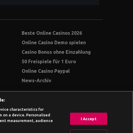
Beste Online Casinos 2026
Online Casino Demo spielen
Casino Bonus ohne Einzahlung
50 Freispiele für 1 Euro
Online Casino Paypal
News-Archiv
de:
vice characteristics for
n on a device. Personalised
I Accept
ntent measurement, audience
spielbehörde der Länder
reguliert