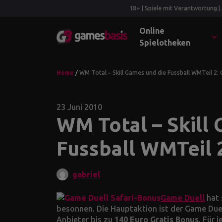
18+ | Spiele mit Verantwortung |
Online
Spielotheken
Home
/
WM Total – Skill Games und die Fussball WMTeil 2:
23 Juni 2010
WM Total – Skill
Fussball WMTeil 
gabriel
Game Duell
hat 
besonnen. Die Hauptaktion ist der Game Duel
Anbieter bis zu
140 Euro Gratis Bonus
. Für 