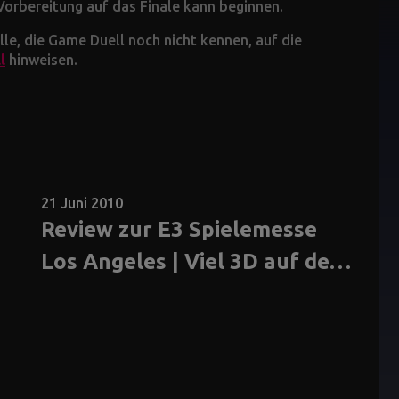
e Vorbereitung auf das Finale kann beginnen.
lle, die Game Duell noch nicht kennen, auf die
l
hinweisen.
21 Juni 2010
Review zur E3 Spielemesse
Los Angeles | Viel 3D auf dem
Schirm