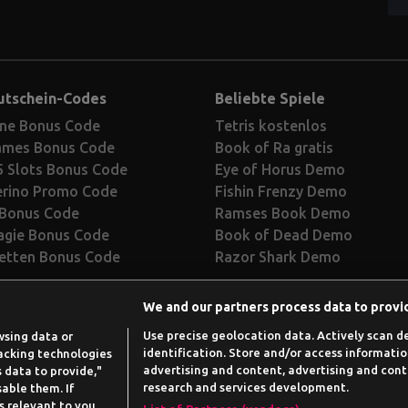
utschein-Codes
Beliebte Spiele
ine Bonus Code
Tetris kostenlos
ames Bonus Code
Book of Ra gratis
5 Slots Bonus Code
Eye of Horus Demo
rino Promo Code
Fishin Frenzy Demo
 Bonus Code
Ramses Book Demo
agie Bonus Code
Book of Dead Demo
wetten Bonus Code
Razor Shark Demo
We and our partners process data to provi
Use precise geolocation data. Actively scan de
wsing data or
identification. Store and/or access informatio
racking technologies
advertising and content, advertising and co
 data to provide,"
Suchtrisiken, Glücksspiel kann süchtig machen - Hilfe finden Sie auf
buwei.de
research and services development.
sable them. If
sind offiziell in Deutschland
lizenziert
und werden von der
Gemeinsamen Glücks
 relevant to you.