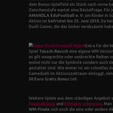
dem Bonus-Spielfeld ein Stück nach vorne be
Zwischenstufe wartet eine Rästelfrage. Für
AMANDLA EduFootball e. V.
um Kinder in S
Aktion ist
befristet bis 25. Juni 2010
. Da he
Duell Gamer, die das bisher verabsäumt hab
Extra für die
Spiel
Tausch-Rausch
eine eigene WM Version
es gilt waagrechte oder senkrechte Reihen vo
wobei nicht nur die Symbole sondern auch d
gestaltet sind. Wie immer ist ein schnelles A
Gameduell im Aktionszeitraum einloggt, ni
50 Euro Gratis Bonus
teil.
Weitere Spiele aus dem ständigen Angebot sp
Fussball Quiz
und
Elfmeter schiessen
. Man
WM-Finale
sich noch die eine oder andere Ak