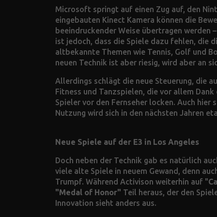
Microsoft springt auf einen Zug auf, den Nin
eingebauten Kinect Kamera können die Beweg
beeindruckender Weise übertragen werden – g
ist jedoch, dass die Spiele dazu fehlen, die
altbekannte Themen wie Tennis, Golf und Box
neuen Technik ist aber riesig, wird aber an 
Allerdings schlägt die neue Steuerung, die au
Fitness und Tanzspielen, die vor allem Dank
Spieler vor den Fernseher locken. Auch hier s
Nutzung wird sich in den nächsten Jahren et
Neue Spiele auf der E3 in Los Angeles
Doch neben der Technik gab es natürlich au
viele alte Spiele in neuem Gewand, denn auc
Trumpf. Während Activison weiterhin auf "
Ca
"Medal of Honor"
Teil heraus, der den Spiel
Innovation sieht anders aus.