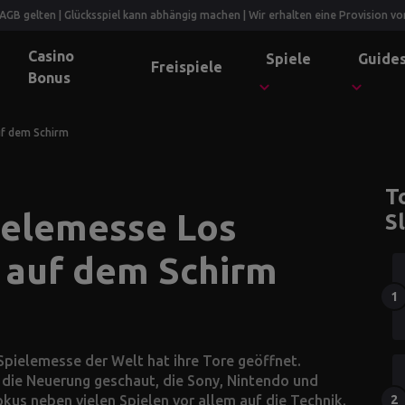
 AGB gelten | Glücksspiel kann abhängig machen | Wir erhalten eine Provision v
Casino
Spiele
Guide
Freispiele
Bonus
uf dem Schirm
T
ielemesse Los
S
D auf dem Schirm
Spielemesse der Welt hat ihre Tore geöffnet.
die Neuerung geschaut, die Sony, Nintendo und
okus neben vielen Spielen vor allem auf die Technik.