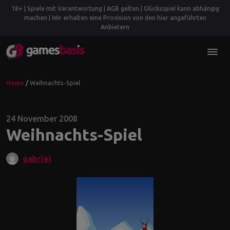
18+ | Spiele mit Verantwortung | AGB gelten | Glücksspiel kann abhängig
machen | Wir erhalten eine Provision von den hier angeführten
Anbietern
Home
/
Weihnachts-Spiel
24 November 2008
Weihnachts-Spiel
gabriel