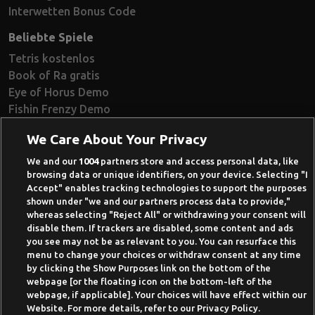
Interwetten Bonus Code
Beliebte Spiele
Tetris kostenlos
Book of Ra gratis
Eye of Horus Demo
Fishin Frenzy Demo
Ramses Book Demo
We Care About Your Privacy
Book of Dead Demo
Razor Shark Demo
We and our
1004
partners store and access personal data, like
browsing data or unique identifiers, on your device. Selecting "I
Beste Online Casinos 2026
Accept" enables tracking technologies to support the purposes
shown under "we and our partners process data to provide,"
Online Casino Demo spielen
whereas selecting "Reject All" or withdrawing your consent will
disable them. If trackers are disabled, some content and ads
Casino Bonus ohne Einzahlung
you see may not be as relevant to you. You can resurface this
50 Freispiele für 1 Euro
menu to change your choices or withdraw consent at any time
by clicking the Show Purposes link on the bottom of the
Online Casino Paypal
webpage [or the floating icon on the bottom-left of the
webpage, if applicable]. Your choices will have effect within our
News-Archiv
Website. For more details, refer to our Privacy Policy.