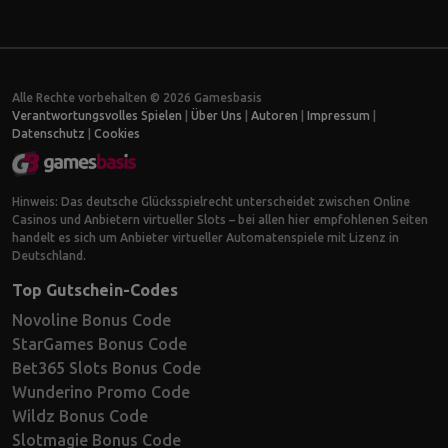
Alle Rechte vorbehalten © 2026 Gamesbasis
Verantwortungsvolles Spielen
|
Über Uns
|
Autoren
|
Impressum
|
Datenschutz
|
Cookies
Hinweis: Das deutsche Glücksspielrecht unterscheidet zwischen Online
Casinos und Anbietern virtueller Slots – bei allen hier empfohlenen Seiten
handelt es sich um Anbieter virtueller Automatenspiele mit Lizenz in
Deutschland.
Top Gutschein-Codes
Novoline Bonus Code
StarGames Bonus Code
Bet365 Slots Bonus Code
Wunderino Promo Code
Wildz Bonus Code
Slotmagie Bonus Code