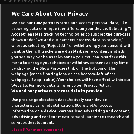
Fishin Frenzy Demo
Ramses Book Demo
We Care About Your Privacy
Book of Dead Demo
Razor Shark Demo
We and our
1002
partners store and access personal data, like
browsing data or unique identifiers, on your device. Selecting "I
Beste Online Casinos 2026
Accept" enables tracking technologies to support the purposes
shown under "we and our partners process data to provide,"
Online Casino Demo spielen
whereas selecting "Reject All" or withdrawing your consent will
disable them. If trackers are disabled, some content and ads
Casino Bonus ohne Einzahlung
you see may not be as relevant to you. You can resurface this
50 Freispiele für 1 Euro
menu to change your choices or withdraw consent at any time
by clicking the Show Purposes link on the bottom of the
Online Casino Paypal
webpage [or the floating icon on the bottom-left of the
webpage, if applicable]. Your choices will have effect within our
News-Archiv
Website. For more details, refer to our Privacy Policy.
We and our partners process data to provide:
Use precise geolocation data. Actively scan device
characteristics for identification. Store and/or access
information on a device. Personalised advertising and content,
Suchtrisiken, Glücksspiel kann süchtig machen - Hilfe finden Sie auf
advertising and content measurement, audience research and
buwei.de
services development.
Alle Anbieter auf dieser Webseite sind offiziell in
List of Partners (vendors)
Deutschland
lizenziert
und werden von der
Gemeinsamen