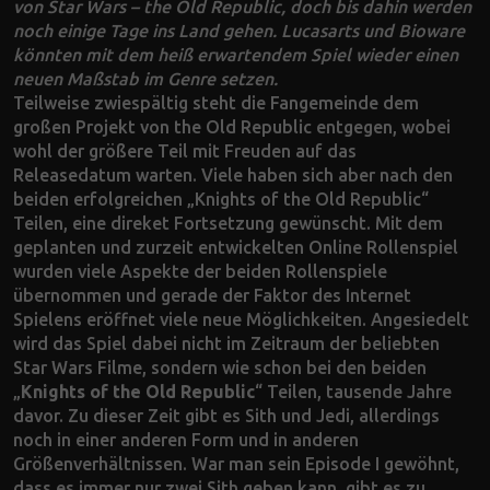
von Star Wars – the Old Republic, doch bis dahin werden
noch einige Tage ins Land gehen. Lucasarts und Bioware
könnten mit dem heiß erwartendem Spiel wieder einen
neuen Maßstab im Genre setzen.
Teilweise zwiespältig steht die Fangemeinde dem
großen Projekt von the Old Republic entgegen, wobei
wohl der größere Teil mit Freuden auf das
Releasedatum warten. Viele haben sich aber nach den
beiden erfolgreichen „Knights of the Old Republic“
Teilen, eine direket Fortsetzung gewünscht. Mit dem
geplanten und zurzeit entwickelten Online Rollenspiel
wurden viele Aspekte der beiden Rollenspiele
übernommen und gerade der Faktor des Internet
Spielens eröffnet viele neue Möglichkeiten. Angesiedelt
wird das Spiel dabei nicht im Zeitraum der beliebten
Star Wars Filme, sondern wie schon bei den beiden
„
Knights of the Old Republic
“ Teilen, tausende Jahre
davor. Zu dieser Zeit gibt es Sith und Jedi, allerdings
noch in einer anderen Form und in anderen
Größenverhältnissen. War man sein Episode I gewöhnt,
dass es immer nur zwei Sith geben kann, gibt es zu