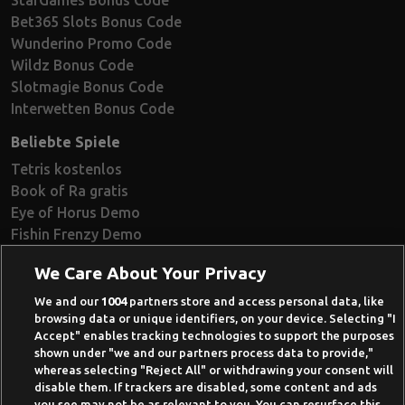
Bet365 Slots Bonus Code
Wunderino Promo Code
Wildz Bonus Code
Slotmagie Bonus Code
Interwetten Bonus Code
Beliebte Spiele
Tetris kostenlos
Book of Ra gratis
Eye of Horus Demo
Fishin Frenzy Demo
Ramses Book Demo
We Care About Your Privacy
Book of Dead Demo
Razor Shark Demo
We and our
1004
partners store and access personal data, like
browsing data or unique identifiers, on your device. Selecting "I
Beste Online Casinos 2026
Accept" enables tracking technologies to support the purposes
shown under "we and our partners process data to provide,"
Online Casino Demo spielen
whereas selecting "Reject All" or withdrawing your consent will
disable them. If trackers are disabled, some content and ads
Casino Bonus ohne Einzahlung
you see may not be as relevant to you. You can resurface this