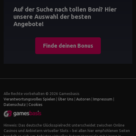
Auf der Suche nach tollen Boni? Hier
unsere Auswahl der besten
Angebote!
Finde deinen Bonus
Alle Rechte vorbehalten © 2026 Gamesbasis
Verantwortungsvolles Spielen
|
Über Uns
|
Autoren
|
Impressum
|
Datenschutz
|
Cookies
Hinweis: Das deutsche Glücksspielrecht unterscheidet zwischen Online
Casinos und Anbietern virtueller Slots – bei allen hier empfohlenen Seiten