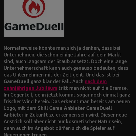
Normalerweise könnte man sich ja denken, dass bei
Unternehmen, die schon einige Jahre auf dem Markt
sind, auch langsam der Staub ansetzt. Doch eine lange
Unternehmerschaft kann auch genauso bedeuten, dass
das Unternehmen mit der Zeit geht. Und das ist bei
GameDuell
ganz klar der Fall. Auch
nach dem
zehnjährigen Jubiläum
tritt man nicht auf die Bremse.
Im Gegenteil, denn jetzt kommt sogar noch einmal ganz
frischer Wind herein. Das erkennt man bereits am neuen
Logo, mit dem
Skill Game Anbieter GameDuell
Anbieter in Zukunft zu erkennen sein wird. Dieser neue
Anstrich soll aber nicht nur kosmetischer Natur sein,
denn auch im Angebot dürfen sich die Spieler auf
Neuerungen freuen.