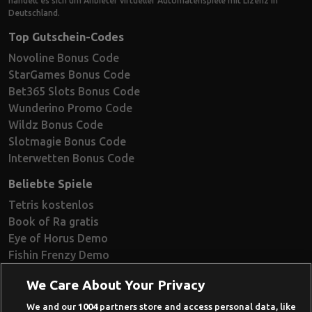
handelt es sich um Anbieter virtueller Automatenspiele mit Lizenz in
Deutschland.
Top Gutschein-Codes
Novoline Bonus Code
StarGames Bonus Code
Bet365 Slots Bonus Code
Wunderino Promo Code
Wildz Bonus Code
Slotmagie Bonus Code
Interwetten Bonus Code
Beliebte Spiele
Tetris kostenlos
Book of Ra gratis
Eye of Horus Demo
Fishin Frenzy Demo
Ramses Book Demo
We Care About Your Privacy
Book of Dead Demo
Razor Shark Demo
We and our
1004
partners store and access personal data, like