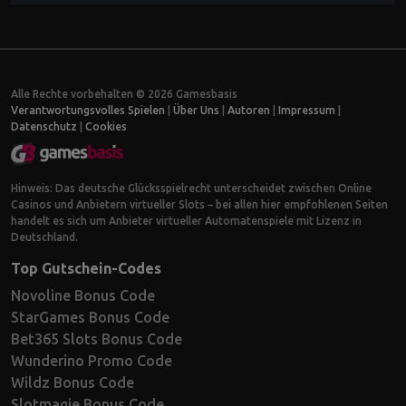
Alle Rechte vorbehalten © 2026 Gamesbasis
Verantwortungsvolles Spielen
|
Über Uns
|
Autoren
|
Impressum
|
Datenschutz
|
Cookies
Hinweis: Das deutsche Glücksspielrecht unterscheidet zwischen Online
Casinos und Anbietern virtueller Slots – bei allen hier empfohlenen Seiten
handelt es sich um Anbieter virtueller Automatenspiele mit Lizenz in
Deutschland.
Top Gutschein-Codes
Novoline Bonus Code
StarGames Bonus Code
Bet365 Slots Bonus Code
Wunderino Promo Code
Wildz Bonus Code
Slotmagie Bonus Code