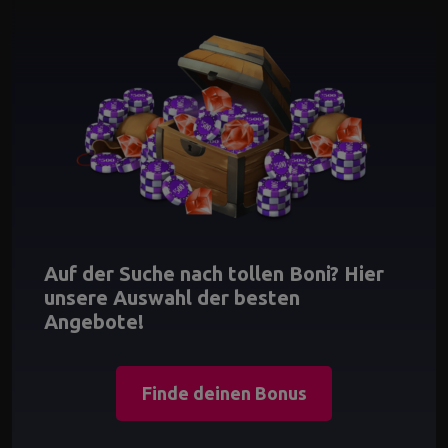
Auf der Suche nach tollen Boni? Hier
unsere Auswahl der besten
Angebote!
Finde deinen Bonus