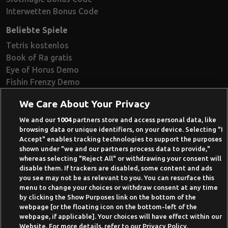
Interwetten Bonus Code
Beliebte Spiele
Tetris kostenlos
Book of Ra gratis
Eye of Horus Demo
Fishin Frenzy Demo
Ramses Book Demo
We Care About Your Privacy
Book of Dead Demo
Razor Shark Demo
We and our
1004
partners store and access personal data, like
browsing data or unique identifiers, on your device. Selecting "I
Beste Online Casinos 2026
Accept" enables tracking technologies to support the purposes
shown under "we and our partners process data to provide,"
Online Casino Demo spielen
whereas selecting "Reject All" or withdrawing your consent will
disable them. If trackers are disabled, some content and ads
Casino Bonus ohne Einzahlung
you see may not be as relevant to you. You can resurface this
50 Freispiele für 1 Euro
menu to change your choices or withdraw consent at any time
by clicking the Show Purposes link on the bottom of the
Online Casino Paypal
webpage [or the floating icon on the bottom-left of the
webpage, if applicable]. Your choices will have effect within our
News-Archiv
Website. For more details, refer to our Privacy Policy.