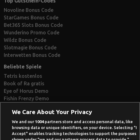
Top Gutschein-Codes
Novoline Bonus Code
StarGames Bonus Code
Bet365 Slots Bonus Code
Wunderino Promo Code
Wildz Bonus Code
Slotmagie Bonus Code
Interwetten Bonus Code
Beliebte Spiele
Tetris kostenlos
Book of Ra gratis
Eye of Horus Demo
Fishin Frenzy Demo
Ramses Book Demo
We Care About Your Privacy
Book of Dead Demo
Razor Shark Demo
We and our
1004
partners store and access personal data, like
browsing data or unique identifiers, on your device. Selecting "I
Beste Online Casinos 2026
Accept" enables tracking technologies to support the purposes
shown under "we and our partners process data to provide,"