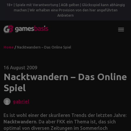
18+ | Spiele mit Verantwortung | AGB gelten | Glücksspiel kann abhängig
machen | Wir erhalten eine Provision von den hier angeführten
Anbietern
Home
/
Nacktwandern – Das Online Spiel
16 August 2009
Nacktwandern – Das Online
Spiel
gabriel
Es ist wohl einer der skurileren Trends der letzten Jahre:
Nacktwandern
. Da aber FKK ein Thema ist, das sich
optimal von diversen Zeitungen im Sommerloch