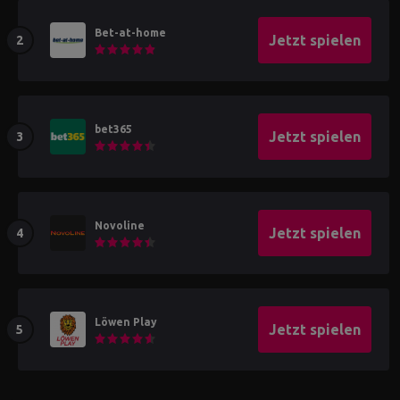
Bet-at-home
Jetzt spielen
bet365
Jetzt spielen
Novoline
Jetzt spielen
Löwen Play
Jetzt spielen