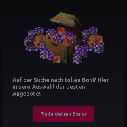
Auf der Suche nach tollen Boni? Hier
unsere Auswahl der besten
Angebote!
Finde deinen Bonus