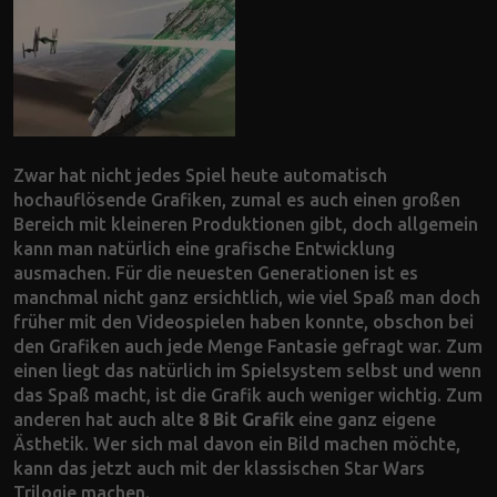
Zwar hat nicht jedes Spiel heute automatisch
hochauflösende Grafiken, zumal es auch einen großen
Bereich mit kleineren Produktionen gibt, doch allgemein
kann man natürlich eine grafische Entwicklung
ausmachen. Für die neuesten Generationen ist es
manchmal nicht ganz ersichtlich, wie viel Spaß man doch
früher mit den Videospielen haben konnte, obschon bei
den Grafiken auch jede Menge Fantasie gefragt war. Zum
einen liegt das natürlich im Spielsystem selbst und wenn
das Spaß macht, ist die Grafik auch weniger wichtig. Zum
anderen hat auch alte
8 Bit Grafik
eine ganz eigene
Ästhetik. Wer sich mal davon ein Bild machen möchte,
kann das jetzt auch mit der klassischen Star Wars
Trilogie machen.