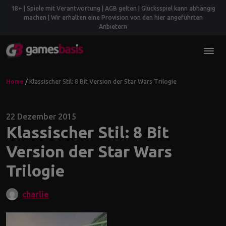
18+ | Spiele mit Verantwortung | AGB gelten | Glücksspiel kann abhängig
machen | Wir erhalten eine Provision von den hier angeführten
Anbietern
Home
/
Klassischer Stil: 8 Bit Version der Star Wars Trilogie
22 Dezember 2015
Klassischer Stil: 8 Bit
Version der Star Wars
Trilogie
charlie