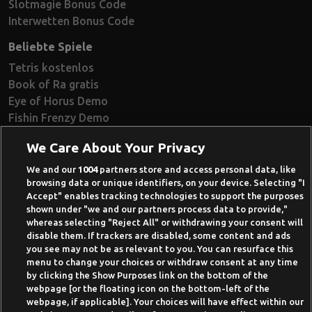
Slotmagie Bonus Code
Interwetten Bonus Code
Beliebte Spiele
Tetris kostenlos
Book of Ra gratis
Eye of Horus Demo
Fishin Frenzy Demo
Ramses Book Demo
We Care About Your Privacy
Book of Dead Demo
Razor Shark Demo
We and our
1004
partners store and access personal data, like
browsing data or unique identifiers, on your device. Selecting "I
Beste Online Casinos 2026
Accept" enables tracking technologies to support the purposes
shown under "we and our partners process data to provide,"
Online Casino Demo spielen
whereas selecting "Reject All" or withdrawing your consent will
disable them. If trackers are disabled, some content and ads
Casino Bonus ohne Einzahlung
you see may not be as relevant to you. You can resurface this
50 Freispiele für 1 Euro
menu to change your choices or withdraw consent at any time
by clicking the Show Purposes link on the bottom of the
Online Casino Paypal
webpage [or the floating icon on the bottom-left of the
webpage, if applicable]. Your choices will have effect within our
News-Archiv