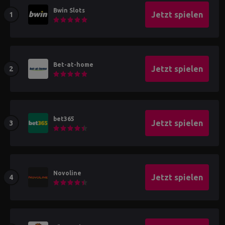
Bwin Slots
Jetzt spielen
Bet-at-home
Jetzt spielen
bet365
Jetzt spielen
Novoline
Jetzt spielen