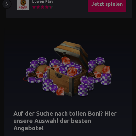
Löwen Play
Jetzt spielen
Auf der Suche nach tollen Boni? Hier
unsere Auswahl der besten
Angebote!