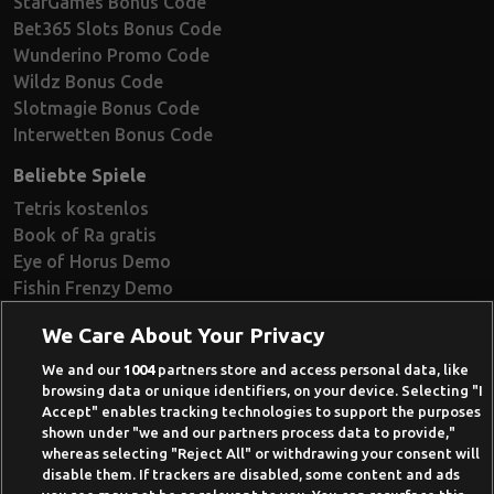
StarGames Bonus Code
Bet365 Slots Bonus Code
Wunderino Promo Code
Wildz Bonus Code
Slotmagie Bonus Code
Interwetten Bonus Code
Beliebte Spiele
Tetris kostenlos
Book of Ra gratis
Eye of Horus Demo
Fishin Frenzy Demo
Ramses Book Demo
We Care About Your Privacy
Book of Dead Demo
Razor Shark Demo
We and our
1004
partners store and access personal data, like
browsing data or unique identifiers, on your device. Selecting "I
Beste Online Casinos 2026
Accept" enables tracking technologies to support the purposes
shown under "we and our partners process data to provide,"
Online Casino Demo spielen
whereas selecting "Reject All" or withdrawing your consent will
disable them. If trackers are disabled, some content and ads
Casino Bonus ohne Einzahlung