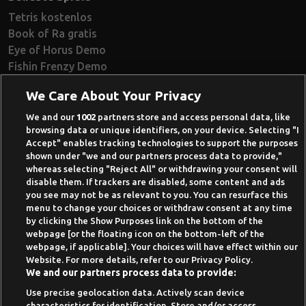
Tetris kostenlos
Book of Ra gratis
Eye of Horus Demo
Fishin Frenzy Demo
Ramses Book Demo
We Care About Your Privacy
Book of Dead Demo
Razor Shark Demo
We and our
1002
partners store and access personal data, like
browsing data or unique identifiers, on your device. Selecting "I
Beste Online Casinos 2026
Accept" enables tracking technologies to support the purposes
shown under "we and our partners process data to provide,"
Online Casino Demo spielen
whereas selecting "Reject All" or withdrawing your consent will
disable them. If trackers are disabled, some content and ads
Casino Bonus ohne Einzahlung
you see may not be as relevant to you. You can resurface this
50 Freispiele für 1 Euro
menu to change your choices or withdraw consent at any time
by clicking the Show Purposes link on the bottom of the
Online Casino Paypal
webpage [or the floating icon on the bottom-left of the
webpage, if applicable]. Your choices will have effect within our
News-Archiv
Website. For more details, refer to our Privacy Policy.
We and our partners process data to provide:
Use precise geolocation data. Actively scan device
characteristics for identification. Store and/or access