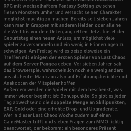
RPG mit wechselhaftem Fantasy Setting
zwischen
fiesen Monstern umher und versucht seinen Charakter
möglichst mächtig zu machen. Bereits seit sieben Jahren
kann man in Gruppen mit anderen Helden oder alleine
die Welt Iris vor dem Untergang retten. Jetzt bietet der
Geburtstag einen neuen Anlass, um möglichst viele
Spieler zu versammeln und ein wenig in Erinnerungen zu
schwelgen. Am Freitag wird es beispielsweise ein
Treffen mit einigen der ersten Spieler von Last Chaos
auf dem Server Pangea
geben. Vor sieben Jahren sah
das Browserspiel wahrscheinlich noch ein wenig anders
aus als heute. Man kann also auf Erfahrungsberichte und
Anekdoten der Mitspieler hoffen.
Außerdem werden die Spieler mit dem beschenkt, was
immer wieder begehrt ist: Bonuspunkte. So gibt es jeden
Tag abwechselnd die
doppelte Menge an Skillpunkten,
EXP, Gold
oder eine erhöhte Drop- und Upgraderate.
Wer in dieser Last Chaos Woche zudem auf einen
GameMaster trifft und sieben Fragen zum MMO richtig
beantwortet, der bekommt ein besonderes Präsent