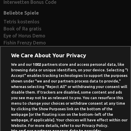
Interwetten Bonus Code
Beliebte Spiele
Tetris kostenlos
Book of Ra gratis
Eye of Horus Demo
Fishin Frenzy Demo
Ramses Book Demo
We Care About Your Privacy
Book of Dead Demo
Razor Shark Demo
We and our
1002
partners store and access personal data, like
browsing data or unique identifiers, on your device. Selecting "I
Beste Online Casinos 2026
Accept" enables tracking technologies to support the purposes
shown under "we and our partners process data to provide,"
Online Casino Demo spielen
whereas selecting "Reject All" or withdrawing your consent will
disable them. If trackers are disabled, some content and ads
Casino Bonus ohne Einzahlung
you see may not be as relevant to you. You can resurface this
50 Freispiele für 1 Euro
menu to change your choices or withdraw consent at any time
by clicking the Show Purposes link on the bottom of the
Online Casino Paypal
webpage [or the floating icon on the bottom-left of the
webpage, if applicable]. Your choices will have effect within our
News-Archiv
Website. For more details, refer to our Privacy Policy.