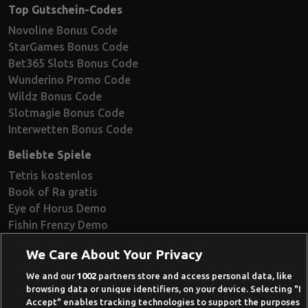
Top Gutschein-Codes
Novoline Bonus Code
StarGames Bonus Code
Bet365 Slots Bonus Code
Wunderino Promo Code
Wildz Bonus Code
Slotmagie Bonus Code
Interwetten Bonus Code
Beliebte Spiele
Tetris kostenlos
Book of Ra gratis
Eye of Horus Demo
Fishin Frenzy Demo
Ramses Book Demo
We Care About Your Privacy
Book of Dead Demo
Razor Shark Demo
We and our
1002
partners store and access personal data, like
browsing data or unique identifiers, on your device. Selecting "I
Beste Online Casinos 2026
Accept" enables tracking technologies to support the purposes