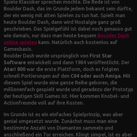
Spiele Klassiker sprechen möchte. Die Rede ist von
Boulder Dash, das im Grunde jedem bekannt sein dürfte,
der ein wenig mit alten Spielen zu tun hat. Spielt man
heute Boulder Dash, dann wird Nostalgie ganz groß
geschrieben. Das Spielgefühl ist dabei noch genauso gut
wie damals, nur dass man heute bequem
Boulder Dash
online spielen
kann. Natürlich auch kostenlos auf
Gamesbasis.
Boulder Dash wurde ursprünglich von
First Star
Software
entwickelt und dann 1984 veröffentlicht. Der
Atari 800
war die erste Plattform, doch es folgten
schnell Portierungen auf den
C64 oder auch Amiga
. Mit
diesem Spiel wurde eine ganze Reihe geboren, die
millionenfach gespielt wurde und geradezu der Prototyp
der heutigen Skill Games ist. Hier kommen Knobel- und
Actionfreunde voll auf ihre Kosten.
Im Grunde ist es ein einfaches Spielprinzip, was aber
genial umgesetzt wurde. Zunächst muss man eine
bestimmte Anzahl von Diamanten sammeln und
anschließend ein Tor erreichen. Klingt simpel, ist es aber