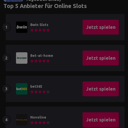
Top 5 Anbieter für Online Slots
Bwin Slots
Jetzt spielen
Bet-at-home
Jetzt spielen
bet365
Jetzt spielen
Novoline
Jetzt spielen