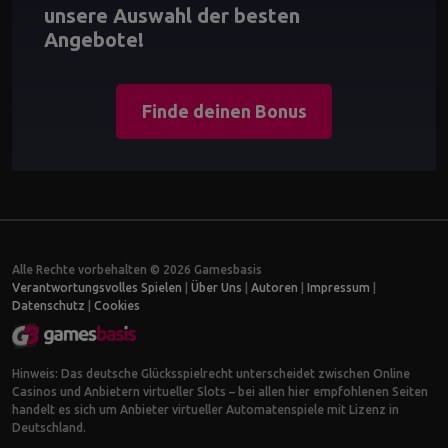
unsere Auswahl der besten
Angebote!
Finde deinen Bonus
Alle Rechte vorbehalten © 2026 Gamesbasis
Verantwortungsvolles Spielen
|
Über Uns
|
Autoren
|
Impressum
|
Datenschutz
|
Cookies
Hinweis: Das deutsche Glücksspielrecht unterscheidet zwischen Online
Casinos und Anbietern virtueller Slots – bei allen hier empfohlenen Seiten
handelt es sich um Anbieter virtueller Automatenspiele mit Lizenz in
Deutschland.