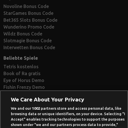
Novoline Bonus Code
StarGames Bonus Code
Bet365 Slots Bonus Code
Wunderino Promo Code
Wildz Bonus Code
Slotmagie Bonus Code
Interwetten Bonus Code
Beliebte Spiele
Tetris kostenlos
Book of Ra gratis
Eye of Horus Demo
Fishin Frenzy Demo
Ramses Book Demo
We Care About Your Privacy
Book of Dead Demo
Razor Shark Demo
We and our
1002
partners store and access personal data, like
browsing data or unique identifiers, on your device. Selecting "I
Beste Online Casinos 2026
Accept" enables tracking technologies to support the purposes
shown under "we and our partners process data to provide,"