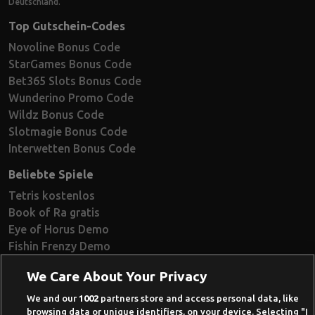
Deutschland.
Top Gutschein-Codes
Novoline Bonus Code
StarGames Bonus Code
Bet365 Slots Bonus Code
Wunderino Promo Code
Wildz Bonus Code
Slotmagie Bonus Code
Interwetten Bonus Code
Beliebte Spiele
Tetris kostenlos
Book of Ra gratis
Eye of Horus Demo
Fishin Frenzy Demo
Ramses Book Demo
We Care About Your Privacy
Book of Dead Demo
Razor Shark Demo
We and our
1002
partners store and access personal data, like
browsing data or unique identifiers, on your device. Selecting "I