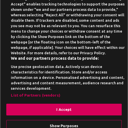
Beste Online Casinos 2026
Accept" enables tracking technologies to support the purposes
shown under "we and our partners process data to provide,"
Online Casino Demo spielen
whereas selecting "Reject All" or withdrawing your consent will
disable them. If trackers are disabled, some content and ads
Casino Bonus ohne Einzahlung
you see may not be as relevant to you. You can resurface this
50 Freispiele für 1 Euro
menu to change your choices or withdraw consent at any time
by clicking the Show Purposes link on the bottom of the
Online Casino Paypal
webpage [or the floating icon on the bottom-left of the
webpage, if applicable]. Your choices will have effect within our
News-Archiv
Website. For more details, refer to our Privacy Policy.
We and our partners process data to provide:
Use precise geolocation data. Actively scan device
characteristics for identification. Store and/or access
information on a device. Personalised advertising and content,
Suchtrisiken, Glücksspiel kann süchtig machen - Hilfe finden Sie auf
advertising and content measurement, audience research and
buwei.de
services development.
Alle Anbieter auf dieser Webseite sind offiziell in
List of Partners (vendors)
Deutschland
lizenziert
und werden von der
Gemeinsamen
Glücksspielbehörde der Länder
reguliert
I Accept
Drehe am Gamesbasis Glücksrad und
erhalte Freespins.
Show Purposes