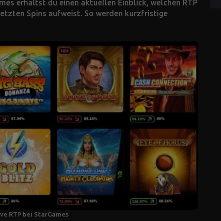
es erhältst du einen aktuellen Einblick, welchen RTP
letzten Spins aufweist. So werden kurzfristige
Live RTP bei StarGames