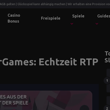
 AGB gelten | Glücksspiel kann abhängig machen | Wir erhalten eine Provision v
Casino
Spiele
Guide
Freispiele
Bonus
T
arGames: Echtzeit RTP
S