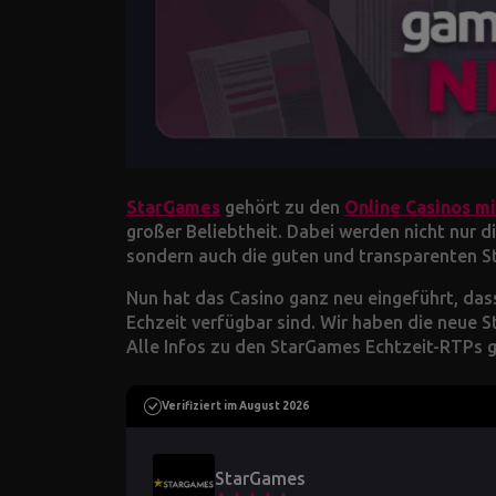
StarGames
gehört zu den
Online Casinos mi
großer Beliebtheit. Dabei werden nicht nur 
sondern auch die guten und transparenten S
Nun hat das Casino ganz neu eingeführt, da
Echzeit verfügbar sind. Wir haben die neue 
Alle Infos zu den StarGames Echtzeit-RTPs gi
Verifiziert im August 2026
StarGames