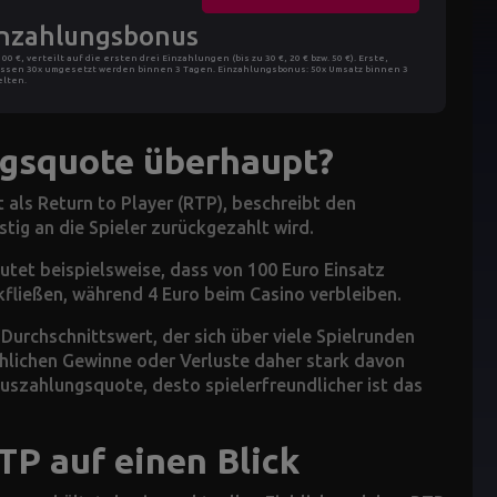
Einzahlungsbonus
€, verteilt auf die ersten drei Einzahlungen (bis zu 30 €, 20 € bzw. 50 €). Erste,
müssen 30x umgesetzt werden binnen 3 Tagen. Einzahlungsbonus: 50x Umsatz binnen 3
elten.
ngsquote überhaupt?
 als Return to Player (RTP), beschreibt den
stig an die Spieler zurückgezahlt wird.
tet beispielsweise, dass von 100 Euro Einsatz
ckfließen, während 4 Euro beim Casino verbleiben.
 Durchschnittswert, der sich über viele Spielrunden
ächlichen Gewinne oder Verluste daher stark davon
Auszahlungsquote, desto spielerfreundlicher ist das
P auf einen Blick