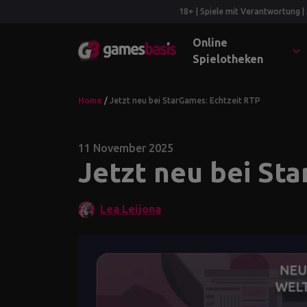
18+ | Spiele mit Verantwortung |
Online
Spielotheken
Home
/
Jetzt neu bei StarGames: Echtzeit RTP
11 November 2025
Jetzt neu bei St
Lea Leijona