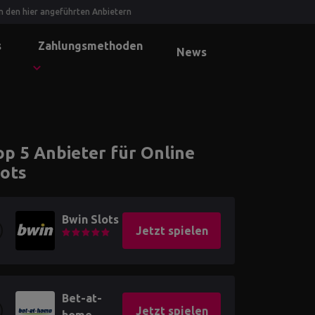
on den hier angeführten Anbietern
s
Zahlungsmethoden
News
op 5 Anbieter für Online
lots
Bwin Slots
Jetzt spielen
Bet-at-
Jetzt spielen