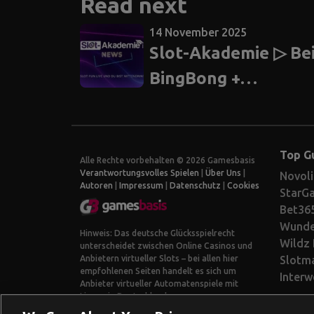
Read next
14 November 2025
Slot-Akademie ▷ Be
BingBong +
JackpotPiraten
macht Lernen Spaß
Top G
Alle Rechte vorbehalten © 2026 Gamesbasis
Verantwortungsvolles Spielen
|
Über Uns
|
Novol
Autoren
|
Impressum
|
Datenschutz
|
Cookies
StarG
Bet36
Wunde
Hinweis: Das deutsche Glücksspielrecht
Wildz
unterscheidet zwischen Online Casinos und
Anbietern virtueller Slots – bei allen hier
Slotm
empfohlenen Seiten handelt es sich um
Inter
Anbieter virtueller Automatenspiele mit
Lizenz in Deutschland.