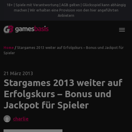
18+ | Spiele mit Verantwortung | AGB gelten | Glücksspiel kann abhängig
machen | Wir erhalten eine Provision von den hier angeführten
Anbietern
Home
/
Stargames 2013 weiter auf Erfolgskurs – Bonus und Jackpot für
Spieler
21 März 2013
Stargames 2013 weiter auf
Erfolgskurs – Bonus und
Jackpot für Spieler
charlie