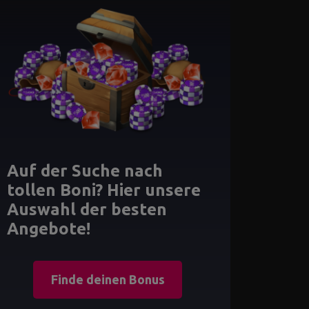
Auf der Suche nach
tollen Boni? Hier unsere
Auswahl der besten
Angebote!
Finde deinen Bonus