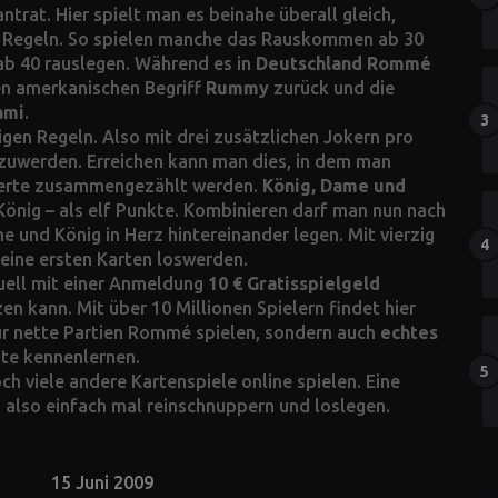
trat. Hier spielt man es beinahe überall gleich,
hen Regeln. So spielen manche das Rauskommen ab 30
ab 40 rauslegen. Während es in
Deutschland Rommé
den amerkanischen Begriff
Rummy
zurück und die
ami
.
gen Regeln. Also mit drei zusätzlichen Jokern pro
szuwerden. Erreichen kann man dies, in dem man
werte zusammengezählt werden.
König, Dame und
önig – als elf Punkte. Kombinieren darf man nun nach
e und König in Herz hintereinander legen. Mit vierzig
eine ersten Karten loswerden.
uell mit einer Anmeldung
10 € Gratisspielgeld
n kann. Mit über 10 Millionen Spielern findet hier
nur nette Partien Rommé spielen, sondern auch
echtes
ute kennenlernen.
ch viele andere Kartenspiele online spielen. Eine
 also einfach mal reinschnuppern und loslegen.
15 Juni 2009