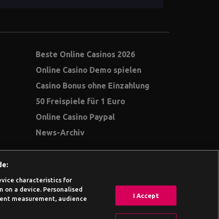
Beste Online Casinos 2026
Online Casino Demo spielen
Casino Bonus ohne Einzahlung
50 Freispiele für 1 Euro
Online Casino Paypal
News-Archiv
de:
vice characteristics for
n on a device. Personalised
I Accept
ntent measurement, audience
spielbehörde der Länder
reguliert