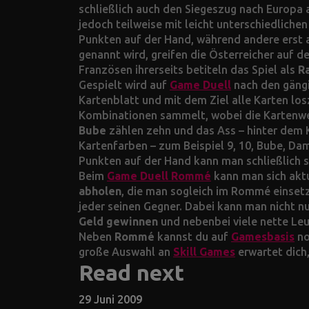
schließlich auch den Siegeszug nach Europa an
jedoch teilweise mit leicht unterschiedlic
Punkten auf der Hand, während andere erst 
genannt wird, greifen die Österreicher auf 
Französen ihrerseits betiteln das Spiel als
R
Gespielt wird auf
Game Duell
nach den gängi
Kartenblatt und mit dem Ziel alle Karten lo
Kombinationen sammelt, wobei die Karten
Bube
zählen zehn und das Ass – hinter dem K
Kartenfarben – zum Beispiel 9, 10, Bube, Dam
Punkten auf der Hand kann man schließlich s
Beim
Game Duell Rommé
kann man sich akt
abholen
, die man sogleich im Rommé einsetze
jeder seinen Gegner. Dabei kann man nicht 
Geld gewinnen
und nebenbei viele nette Le
Neben
Rommé
kannst du auf
Gamesbasis
no
große Auswahl an
Skill Games
erwartet dich,
Read next
29 Juni 2009