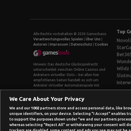
Top G
Alle Rechte vorbehalten © 2026 Gamesbasis
Verantwortungsvolles Spielen
|
Über Uns
|
Novol
Autoren
|
Impressum
|
Datenschutz
|
Cookies
StarG
Bet36
Wunde
Hinweis: Das deutsche Glücksspielrecht
Wildz
unterscheidet zwischen Online Casinos und
Anbietern virtueller Slots – bei allen hier
Slotm
empfohlenen Seiten handelt es sich um
Inter
Anbieter virtueller Automatenspiele mit
Lizenz in Deutschland.
We Care About Your Privacy
We and our
1002
partners store and access personal data, like bro
unique identifiers, on your device. Selecting "I Accept" enables t
to support the purposes shown under "we and our partners process
whereas selecting "Reject All" or withdrawing your consent will di
Alle Anbieter auf dieser Webseite 
trackers are disabled, some content and ads you see may not be as