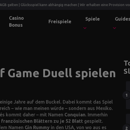
 AGB gelten | Glücksspiel kann abhängig machen | Wir erhalten eine Provision v
Casino
Spiele
Guide
Freispiele
Bonus
T
f Game Duell spielen
S
einige Jahre auf dem Buckel. Dabei kommt das Spiel
kreich – wie man meinen würde – sondern aus Mexiko.
més kommt daher – mit Namen
Conquian
. Immerhin
 französischen Blättern zu je 52 Blatt
gespielt.
r dem Namen
Gin Rummy
in den USA, von wo aus es