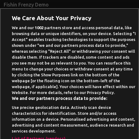
Fishin Frenzy Demo
Ramses Book Demo
We Care About Your Privacy
Book of Dead Demo
Razor Shark Demo
We and our
1002
partners store and access personal data, like
browsing data or unique identifiers, on your device. Selecting "I
Beste Online Casinos 2026
Accept" enables tracking technologies to support the purposes
shown under "we and our partners process data to provide,"
Online Casino Demo spielen
whereas selecting "Reject All" or withdrawing your consent will
disable them. If trackers are disabled, some content and ads
Casino Bonus ohne Einzahlung
you see may not be as relevant to you. You can resurface this
50 Freispiele für 1 Euro
menu to change your choices or withdraw consent at any time
by clicking the Show Purposes link on the bottom of the
Online Casino Paypal
webpage [or the floating icon on the bottom-left of the
webpage, if applicable]. Your choices will have effect within our
News-Archiv
Website. For more details, refer to our Privacy Policy.
We and our partners process data to provide:
Use precise geolocation data. Actively scan device
characteristics for identification. Store and/or access
information on a device. Personalised advertising and content,
Suchtrisiken, Glücksspiel kann süchtig machen - Hilfe finden Sie auf
advertising and content measurement, audience research and
buwei.de
services development.
Alle Anbieter auf dieser Webseite sind offiziell in
List of Partners (vendors)