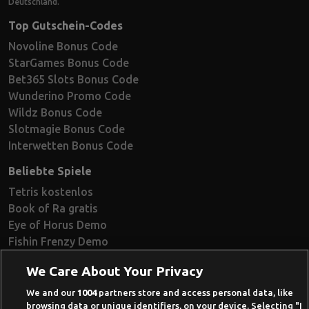
Deutschland.
Top Gutschein-Codes
Novoline Bonus Code
StarGames Bonus Code
Bet365 Slots Bonus Code
Wunderino Promo Code
Wildz Bonus Code
Slotmagie Bonus Code
Interwetten Bonus Code
Beliebte Spiele
Tetris kostenlos
Book of Ra gratis
Eye of Horus Demo
Fishin Frenzy Demo
Ramses Book Demo
We Care About Your Privacy
Book of Dead Demo
Razor Shark Demo
We and our
1004
partners store and access personal data, like
browsing data or unique identifiers, on your device. Selecting "I