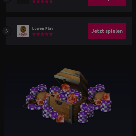
Löwen Play
Jetzt spielen