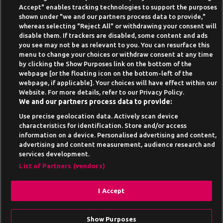
Beste Online Casinos 2026
Accept" enables tracking technologies to support the purposes
shown under "we and our partners process data to provide,"
Online Casino Demo spielen
whereas selecting "Reject All" or withdrawing your consent will
disable them. If trackers are disabled, some content and ads
Casino Bonus ohne Einzahlung
you see may not be as relevant to you. You can resurface this
50 Freispiele für 1 Euro
menu to change your choices or withdraw consent at any time
by clicking the Show Purposes link on the bottom of the
Online Casino Paypal
webpage [or the floating icon on the bottom-left of the
webpage, if applicable]. Your choices will have effect within our
News-Archiv
Website. For more details, refer to our Privacy Policy.
We and our partners process data to provide:
Use precise geolocation data. Actively scan device
characteristics for identification. Store and/or access
information on a device. Personalised advertising and content,
Suchtrisiken, Glücksspiel kann süchtig machen - Hilfe finden Sie auf
advertising and content measurement, audience research and
buwei.de
services development.
Alle Anbieter auf dieser Webseite sind offiziell in
List of Partners (vendors)
Deutschland
lizenziert
und werden von der
Gemeinsamen
Glücksspielbehörde der Länder
reguliert
I Accept
Drehe am Gamesbasis Glücksrad und
erhalte Freespins.
Show Purposes