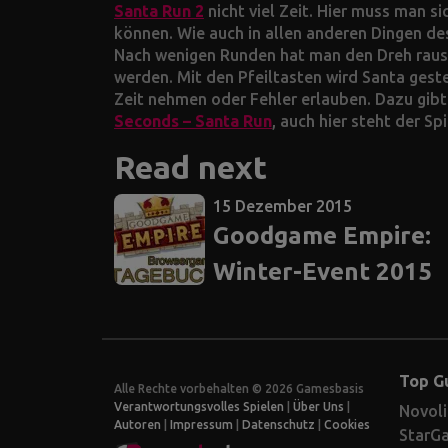
Santa Run 2
nicht viel Zeit. Hier muss man 
können. Wie auch in allen anderen Dingen de
Nach wenigen Runden hat man den Dreh raus
werden. Mit den Pfeiltasten wird Santa gesteu
Zeit nehmen oder Fehler erlauben. Dazu gibt 
Seconds – Santa Run
, auch hier steht der S
Read next
15 Dezember 2015
Goodgame Empire:
Winter-Event 2015
Top G
Alle Rechte vorbehalten © 2026 Gamesbasis
Verantwortungsvolles Spielen
|
Über Uns
|
Novol
Autoren
|
Impressum
|
Datenschutz
|
Cookies
StarG