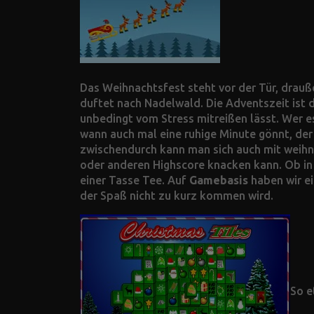
Das Weihnachtsfest steht vor der Tür, drauße
duftet nach Nadelwald. Die Adventszeit ist 
unbedingt vom Stress mitreißen lässt. Wer 
wann auch mal eine ruhige Minute gönnt, der
zwischendurch kann man sich auch mit weihna
oder anderen Highscore knacken kann. Ob in
einer Tasse Tee. Auf
Gamebasis
haben wir ei
der Spaß nicht zu kurz kommen wird.
So e