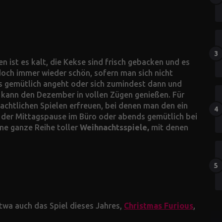
n ist es kalt, die Kekse sind frisch gebacken und es
doch immer wieder schön, sofern man sich nicht
es gemütlich angeht oder sich zumindest dann und
 kann den Dezember in vollen Zügen genießen. Für
chtlichen Spielen erfreuen, bei denen man den ein
 der Mittagspause im Büro oder abends gemütlich bei
ne ganze Reihe toller
Weihnachtsspiele,
mit denen
twa auch das Spiel dieses Jahres,
Christmas Furious
,