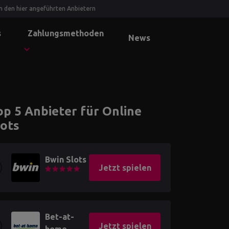
on den hier angeführten Anbietern
s
Zahlungsmethoden
News
op 5 Anbieter für Online
lots
Bwin Slots
Jetzt spielen
Bet-at-
Jetzt spielen