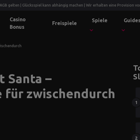
 AGB gelten | Glücksspiel kann abhängig machen | Wir erhalten eine Provision v
Casino
Spiele
Guide
Freispiele
Bonus
wischendurch
T
t Santa –
S
 für zwischendurch