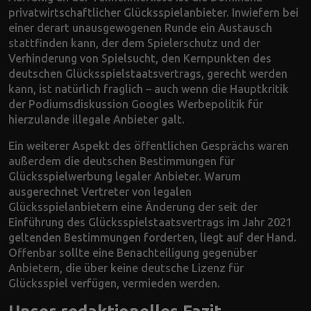
privatwirtschaftlicher Glücksspielanbieter. Inwiefern bei
einer derart unausgewogenen Runde ein Austausch
stattfinden kann, der dem Spielerschutz und der
Verhinderung von Spielsucht, den Kernpunkten des
deutschen Glücksspielstaatsvertrags, gerecht werden
kann, ist natürlich fraglich – auch wenn die Hauptkritik
der Podiumsdiskussion Googles Werbepolitik für
hierzulande illegale Anbieter galt.
Ein weiterer Aspekt des öffentlichen Gesprächs waren
außerdem die deutschen Bestimmungen für
Glücksspielwerbung legaler Anbieter. Warum
ausgerechnet Vertreter von legalen
Glücksspielanbietern eine Änderung der seit der
Einführung des Glücksspielstaatsvertrags im Jahr 2021
geltenden Bestimmungen forderten, liegt auf der Hand.
Offenbar sollte eine Benachteiligung gegenüber
Anbietern, die über keine deutsche Lizenz für
Glücksspiel verfügen, vermieden werden.