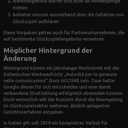
Werbeangebote dürfen sich nicht an Minderjährige
richten
Anbieter müssen ausreichend über die Gefahren von
Glücksspiel aufklären
Diese Vorgaben gelten auch für Partnerunternehmen, die
auf bestimmte Glücksspielangebote verweisen.
Möglicher Hintergrund der
Änderung
Hintergrund könnte ein jahrelanger Rechtstreit mit der
italienischen Werbeaufsicht „Autorità per le garanzie
nelle comunicazioni“ (kurz AGCOM) sein. Zwar hatte
Google diesen für sich entscheiden und eine damit
verbundene Strafzahlung erfolgreich abwenden können.
Doch vermutlich will der Konzern durch die Neuregelung
im Glücksspielsektor weiteren, ähnlich gelagerten
Gerichtsverfahren entgehen.
In Italien gilt seit 2019 ein komplettes Verbot für