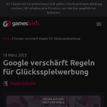
18+ | Spiele mit Verantwortung | AGB gelten | Glücksspiel kann abhängig
machen | Wir erhalten eine Provision von den hier angeführten
Anbietern
Home
/
Google verschärft Regeln für Glücksspielwerbung
18 März 2025
Google verschärft Regeln
für Glücksspielwerbung
Paula Schultz