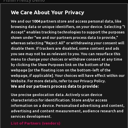
Fishin Frenzy Demo
Ramses Book Demo
We Care About Your Privacy
Book of Dead Demo
Razor Shark Demo
We and our
1004
partners store and access personal data, like
browsing data or unique identifiers, on your device. Selecting "I
Beste Online Casinos 2026
Accept" enables tracking technologies to support the purposes
shown under "we and our partners process data to provide,"
Online Casino Demo spielen
whereas selecting "Reject All" or withdrawing your consent will
disable them. If trackers are disabled, some content and ads
Casino Bonus ohne Einzahlung
you see may not be as relevant to you. You can resurface this
50 Freispiele für 1 Euro
menu to change your choices or withdraw consent at any time
by clicking the Show Purposes link on the bottom of the
Online Casino Paypal
webpage [or the floating icon on the bottom-left of the
webpage, if applicable]. Your choices will have effect within our
News-Archiv
Website. For more details, refer to our Privacy Policy.
We and our partners process data to provide:
Use precise geolocation data. Actively scan device
characteristics for identification. Store and/or access
information on a device. Personalised advertising and content,
Suchtrisiken, Glücksspiel kann süchtig machen - Hilfe finden Sie auf
advertising and content measurement, audience research and
buwei.de
services development.
Alle Anbieter auf dieser Webseite sind offiziell in
List of Partners (vendors)
Deutschland
lizenziert
und werden von der
Gemeinsamen