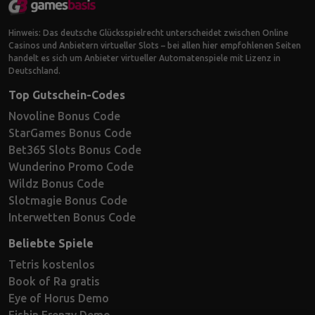
Hinweis: Das deutsche Glücksspielrecht unterscheidet zwischen Online
Casinos und Anbietern virtueller Slots – bei allen hier empfohlenen Seiten
handelt es sich um Anbieter virtueller Automatenspiele mit Lizenz in
Deutschland.
Top Gutschein-Codes
Novoline Bonus Code
StarGames Bonus Code
Bet365 Slots Bonus Code
Wunderino Promo Code
Wildz Bonus Code
Slotmagie Bonus Code
Interwetten Bonus Code
Beliebte Spiele
Tetris kostenlos
Book of Ra gratis
Eye of Horus Demo