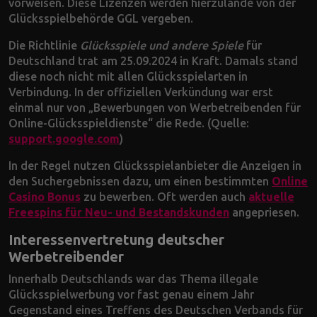
vorweisen. Diese Lizenzen werden hierzulande von der
Glücksspielbehörde GGL vergeben.
Die Richtlinie
Glücksspiele und andere Spiele
für
Deutschland trat am 25.09.2024 in Kraft. Damals stand
diese noch nicht mit allen Glücksspielarten in
Verbindung. In der offiziellen Verkündung war erst
einmal nur von „Bewerbungen von Werbetreibenden für
Online-Glücksspieldienste“ die Rede. (Quelle:
support.google.com
)
In der Regel nutzen Glücksspielanbieter die Anzeigen in
den Suchergebnissen dazu, um einen bestimmten
Online
Casino Bonus
zu bewerben. Oft werden auch
aktuelle
Freespins für Neu- und Bestandskunden
angepriesen.
Interessenvertretung deutscher
Werbetreibender
Innerhalb Deutschlands war das Thema illegale
Glücksspielwerbung vor fast genau einem Jahr
Gegenstand eines Treffens des Deutschen Verbands für