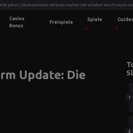
 AGB gelten | Glücksspiel kann abhängig machen | Wir erhalten eine Provision v
Casino
Spiele
Guide
Freispiele
Bonus
T
rm Update: Die
S