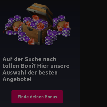
Auf der Suche nach
tollen Boni? Hier unsere
Auswahl der besten
Angebote!
Finde deinen Bonus