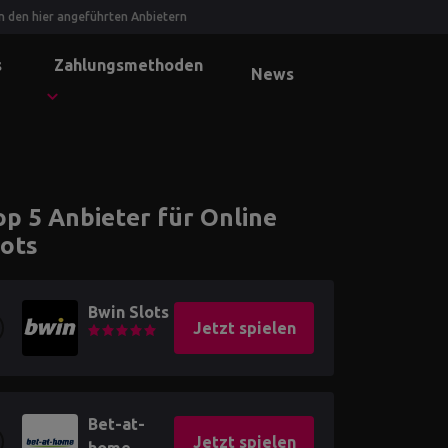
on den hier angeführten Anbietern
s
Zahlungsmethoden
News
op 5 Anbieter für Online
lots
Bwin Slots
Jetzt spielen
Bet-at-
Jetzt spielen