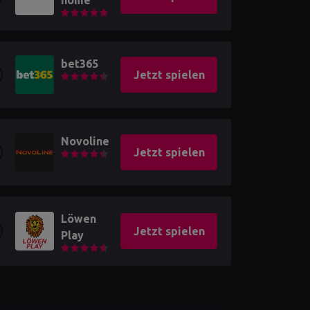
home
bet365
Jetzt spielen
Novoline
Jetzt spielen
Löwen
Jetzt spielen
Play