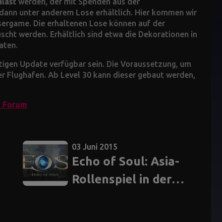
alast
werden, der mit Spenden aus der
 dann unter anderem Lose erhältlich. Hier kommen wir
ergame. Die erhaltenen Lose können auf der
ht werden. Erhältlich sind etwa die Dekorationen in
aten.
tigen Update verfügbar sein. Die Voraussetzung, um
er Flughafen. Ab Level 30 kann dieser gebaut werden,
m Forum
03 Juni 2015
Echo of Soul: Asia-
Rollenspiel in der
Open Beta