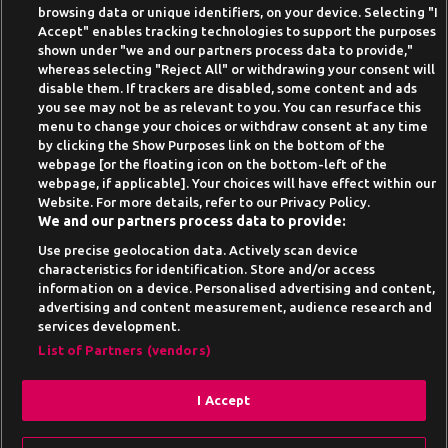
browsing data or unique identifiers, on your device. Selecting "I
Beste Online Casinos 2026
Accept" enables tracking technologies to support the purposes
shown under "we and our partners process data to provide,"
Online Casino Demo spielen
whereas selecting "Reject All" or withdrawing your consent will
disable them. If trackers are disabled, some content and ads
Casino Bonus ohne Einzahlung
you see may not be as relevant to you. You can resurface this
50 Freispiele für 1 Euro
menu to change your choices or withdraw consent at any time
by clicking the Show Purposes link on the bottom of the
Online Casino Paypal
webpage [or the floating icon on the bottom-left of the
webpage, if applicable]. Your choices will have effect within our
News-Archiv
Website. For more details, refer to our Privacy Policy.
We and our partners process data to provide:
Use precise geolocation data. Actively scan device
characteristics for identification. Store and/or access
information on a device. Personalised advertising and content,
Suchtrisiken, Glücksspiel kann süchtig machen - Hilfe finden Sie auf
advertising and content measurement, audience research and
buwei.de
services development.
Alle Anbieter auf dieser Webseite sind offiziell in
List of Partners (vendors)
Deutschland
lizenziert
und werden von der
Gemeinsamen
Glücksspielbehörde der Länder
reguliert
I Accept
Drehe am Gamesbasis Glücksrad und