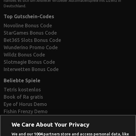
handelt es sich um Anbieter virtueller Automatenspiele mit Lizenz in
Deutschland.
Top Gutschein-Codes
Novoline Bonus Code
StarGames Bonus Code
Bet365 Slots Bonus Code
Wunderino Promo Code
Wildz Bonus Code
Slotmagie Bonus Code
Interwetten Bonus Code
Beliebte Spiele
Tetris kostenlos
Book of Ra gratis
Eye of Horus Demo
Fishin Frenzy Demo
Ramses Book Demo
We Care About Your Privacy
Book of Dead Demo
Razor Shark Demo
We and our
1004
partners store and access personal data, like