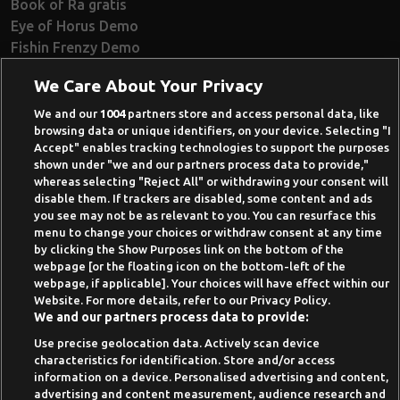
Book of Ra gratis
Eye of Horus Demo
Fishin Frenzy Demo
Ramses Book Demo
We Care About Your Privacy
Book of Dead Demo
Razor Shark Demo
We and our
1004
partners store and access personal data, like
browsing data or unique identifiers, on your device. Selecting "I
Beste Online Casinos 2026
Accept" enables tracking technologies to support the purposes
shown under "we and our partners process data to provide,"
Online Casino Demo spielen
whereas selecting "Reject All" or withdrawing your consent will
disable them. If trackers are disabled, some content and ads
Casino Bonus ohne Einzahlung
you see may not be as relevant to you. You can resurface this
50 Freispiele für 1 Euro
menu to change your choices or withdraw consent at any time
by clicking the Show Purposes link on the bottom of the
Online Casino Paypal
webpage [or the floating icon on the bottom-left of the
webpage, if applicable]. Your choices will have effect within our
News-Archiv
Website. For more details, refer to our Privacy Policy.
We and our partners process data to provide:
Use precise geolocation data. Actively scan device
characteristics for identification. Store and/or access
information on a device. Personalised advertising and content,
Suchtrisiken, Glücksspiel kann süchtig machen - Hilfe finden Sie auf
advertising and content measurement, audience research and