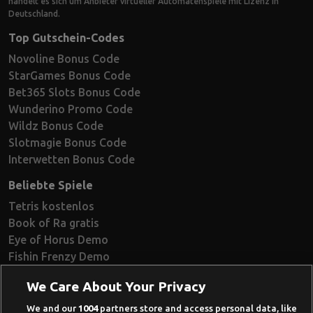
handelt es sich um Anbieter virtueller Automatenspiele mit Lizenz in
Deutschland.
Top Gutschein-Codes
Novoline Bonus Code
StarGames Bonus Code
Bet365 Slots Bonus Code
Wunderino Promo Code
Wildz Bonus Code
Slotmagie Bonus Code
Interwetten Bonus Code
Beliebte Spiele
Tetris kostenlos
Book of Ra gratis
Eye of Horus Demo
Fishin Frenzy Demo
Ramses Book Demo
We Care About Your Privacy
Book of Dead Demo
Razor Shark Demo
We and our
1004
partners store and access personal data, like