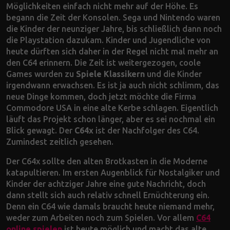
Möglichkeiten einfach nicht mehr auf der Höhe. Es
begann die Zeit der Konsolen. Sega und Nintendo waren
die Kinder der neunziger Jahre, bis schließlich dann noch
die Playstation dazukam. Kinder und Jugendliche von
heute dürften sich daher in der Regel nicht mal mehr an
den C64 erinnern. Die Zeit ist weitergezogen, coole
Games wurden zu
Spiele Klassikern
und die Kinder
irgendwann erwachsen. Es ist ja auch nicht schlimm, das
neue Dinge kommen, doch jetzt möchte die Firma
Commodore USA in eine alte Kerbe schlagen. Eigentlich
läuft das Projekt schon länger, aber es sei nochmal ein
Blick gewagt. Der
C64x
ist der Nachfolger des C64.
Zumindest zeitlich gesehen.
Der C64x sollte den alten Brotkasten in die Moderne
katapultieren. Im ersten Augenblick für Nostalgiker und
Kinder der achtziger Jahre eine gute Nachricht, doch
dann stellt sich auch relativ schnell Ernüchterung ein.
Denn ein C64 wie damals braucht heute niemand mehr,
weder zum Arbeiten noch zum Spielen. Vor allem
C64
online spielen
ist heute möglich und macht das alte