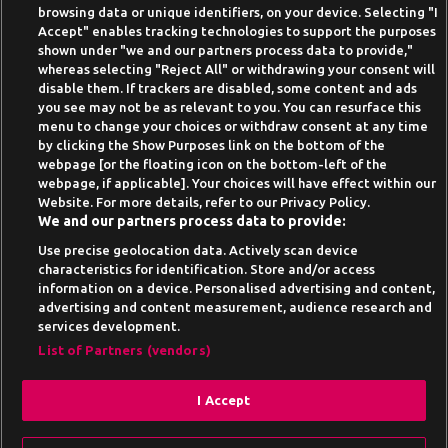
browsing data or unique identifiers, on your device. Selecting "I
Beste Online Casinos 2026
Accept" enables tracking technologies to support the purposes
shown under "we and our partners process data to provide,"
Online Casino Demo spielen
whereas selecting "Reject All" or withdrawing your consent will
disable them. If trackers are disabled, some content and ads
Casino Bonus ohne Einzahlung
you see may not be as relevant to you. You can resurface this
50 Freispiele für 1 Euro
menu to change your choices or withdraw consent at any time
by clicking the Show Purposes link on the bottom of the
Online Casino Paypal
webpage [or the floating icon on the bottom-left of the
webpage, if applicable]. Your choices will have effect within our
News-Archiv
Website. For more details, refer to our Privacy Policy.
We and our partners process data to provide:
Use precise geolocation data. Actively scan device
characteristics for identification. Store and/or access
information on a device. Personalised advertising and content,
Suchtrisiken, Glücksspiel kann süchtig machen - Hilfe finden Sie auf
advertising and content measurement, audience research and
buwei.de
services development.
Alle Anbieter auf dieser Webseite sind offiziell in
List of Partners (vendors)
Deutschland
lizenziert
und werden von der
Gemeinsamen
Glücksspielbehörde der Länder
reguliert
I Accept
Drehe am Gamesbasis Glücksrad und