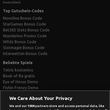
Deutschland.
Top Gutschein-Codes
Novoline Bonus Code
StarGames Bonus Code
Bet365 Slots Bonus Code
Wunderino Promo Code
Wildz Bonus Code
Slotmagie Bonus Code
Interwetten Bonus Code
Beliebte Spiele
Tetris kostenlos
Book of Ra gratis
Eye of Horus Demo
Fishin Frenzy Demo
Ramses Book Demo
We Care About Your Privacy
Book of Dead Demo
Razor Shark Demo
We and our
1004
partners store and access personal data, like