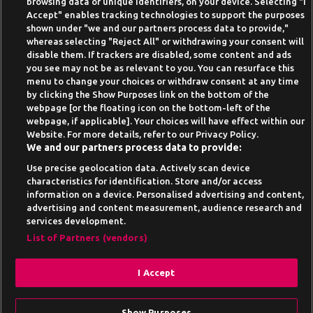
browsing data or unique identifiers, on your device. Selecting "I
Beste Online Casinos 2026
Accept" enables tracking technologies to support the purposes
shown under "we and our partners process data to provide,"
Online Casino Demo spielen
whereas selecting "Reject All" or withdrawing your consent will
disable them. If trackers are disabled, some content and ads
Casino Bonus ohne Einzahlung
you see may not be as relevant to you. You can resurface this
50 Freispiele für 1 Euro
menu to change your choices or withdraw consent at any time
by clicking the Show Purposes link on the bottom of the
Online Casino Paypal
webpage [or the floating icon on the bottom-left of the
webpage, if applicable]. Your choices will have effect within our
News-Archiv
Website. For more details, refer to our Privacy Policy.
We and our partners process data to provide:
Use precise geolocation data. Actively scan device
characteristics for identification. Store and/or access
information on a device. Personalised advertising and content,
Suchtrisiken, Glücksspiel kann süchtig machen - Hilfe finden Sie auf
advertising and content measurement, audience research and
buwei.de
services development.
Alle Anbieter auf dieser Webseite sind offiziell in
List of Partners (vendors)
Deutschland
lizenziert
und werden von der
Gemeinsamen
Glücksspielbehörde der Länder
reguliert
I Accept
Drehe am Gamesbasis Glücksrad und
erhalte Freespins.
Show Purposes