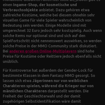
einen
Ingame-Shop, der kosmetische und
Verbrauchsobjekte
anbietet. Dazu gehören etwa
zahlreiche Kostüme, welche bei diesem ohnehin sehr
visuellen Game für viele Spieler wahrscheinlich von
Bedeutung sein werden. Einige Modelle sind mit
umgerechnet 32 Euro jedoch sehr kostspielig. Auch wenn
solche Items nur optional sind und sich auf den
Spielfortschritt nicht nennenswert auswirken, so werden
solche Preise in der MMO Community stark diskutiert.
Bei
anderen großen Online-Multiplayern
sind hohe
Preise für Kostüme oder Reittiere jedoch ebenfalls nicht
unüblich.
Für Kontroverse hat außerdem der Gender-Lock für
bestimmte Klassen in dem Fantasy MMO gesorgt. So
lassen sich etwa
Jägerinnen nur von weiblichen
Charakteren spielen, während die Krieger nur von
männlichen Charakteren
dargestellt werden. Die
Freiheit der Geschlechterwahl und der damit
zugehörigen Selbstidentifikation wäre damit