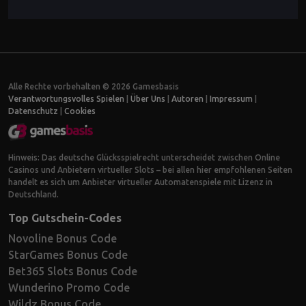
Alle Rechte vorbehalten © 2026 Gamesbasis
Verantwortungsvolles Spielen
|
Über Uns
|
Autoren
|
Impressum
|
Datenschutz
|
Cookies
Hinweis: Das deutsche Glücksspielrecht unterscheidet zwischen Online
Casinos und Anbietern virtueller Slots – bei allen hier empfohlenen Seiten
handelt es sich um Anbieter virtueller Automatenspiele mit Lizenz in
Deutschland.
Top Gutschein-Codes
Novoline Bonus Code
StarGames Bonus Code
Bet365 Slots Bonus Code
Wunderino Promo Code
Wildz Bonus Code