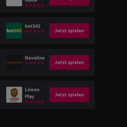
home
bet365
Jetzt spielen
Novoline
Jetzt spielen
Löwen
Jetzt spielen
Play