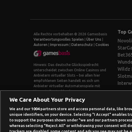
Top G
Alle Rechte vorbehalten © 2026 Gamesbasis
Verantwortungsvolles Spielen
|
Über Uns
|
Novol
Autoren
|
Impressum
|
Datenschutz
|
Cookies
StarG
Bet36
Wunde
Hinweis: Das deutsche Glücksspielrecht
Wildz
unterscheidet zwischen Online Casinos und
Anbietern virtueller Slots – bei allen hier
Slotm
empfohlenen Seiten handelt es sich um
Inter
Anbieter virtueller Automatenspiele mit
Lizenz in Deutschland.
We Care About Your Privacy
We and our
1004
partners store and access personal data, like bro
unique identifiers, on your device. Selecting "I Accept" enables t
to support the purposes shown under "we and our partners process
whereas selecting "Reject All" or withdrawing your consent will di
Alle Anbieter auf dieser Webseite 
trackers are disabled, some content and ads you see may not be as