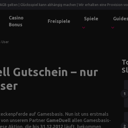
 AGB gelten | Glücksspiel kann abhängig machen | Wir erhalten eine Provision v
Casino
Spiele
Guide
Freispiele
Bonus
s User
T
l Gutschein – nur
S
ser
Steckenpferde auf Gamesbasis. Nun ist uns erstmals
von unserem Partner
GameDuell
allen Gamesbasis-
iese Aktion, die
bis 31.12.2012
läuft, bekommen