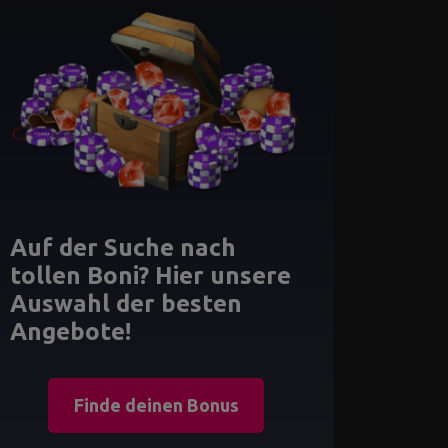
Auf der Suche nach
tollen Boni? Hier unsere
Auswahl der besten
Angebote!
Finde deinen Bonus