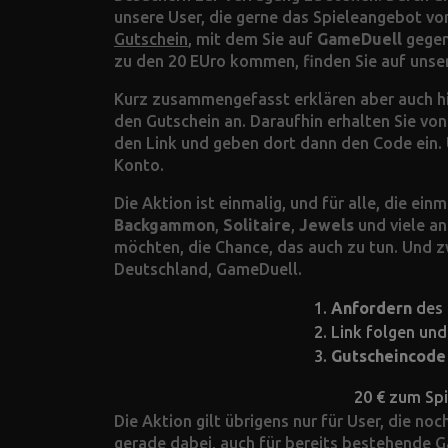
unsere User, die gerne das Spieleangebot v
Gutschein
, mit dem Sie auf
GameDuell
gegen 
zu den 20 EUro kommen, finden Sie auf unse
Kurz zusammengefasst erklären aber auch hier
den Gutschein an. Daraufhin erhalten Sie von
den Link und geben dort dann den Code ein.
Konto.
Die Aktion ist einmalig, und für alle, die ein
Backgammon
,
Solitaire
,
Jewels
und viele a
möchten, die Chance, das auch zu tun. Und zw
Deutschland, GameDuell.
1.
Anfordern
des 
2. Link folgen un
3.
Gutscheincode
20 € zum Spi
Die Aktion gilt übrigens nur für User, die noc
gerade dabei, auch für bereits bestehende G