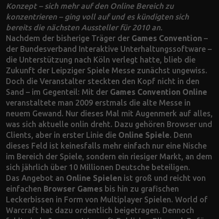
Konzept – sich mehr auf den Online Bereich zu
konzentrieren – ging voll auf und es kündigten sich
bereits die nächsten Aussteller für 2010 an.
Nachdem der bisherige Träger der
Games Convention
–
der Bundesverband Interaktive Unterhaltungssoftware –
die Unterstützung nach Köln verlegt hatte, blieb die
Zukunft der Leipziger Spiele Messe zunächst ungewiss.
Doch die Veranstalter steckten den Kopf nicht in den
Sand – im Gegenteil: Mit der
Games Convention Online
veranstaltete man 2009 erstmals die alte Messe in
neuem Gewand. Nur dieses Mal mit Augenmerk auf alles,
was sich aktuelle onlin dreht. Dazu gehören Browser und
Clients, aber in erster Linie die
Online Spiele
. Denn
dieses Feld ist keinesfalls mehr einfach nur eine Nische
im Bereich der Spiele, sondern ein riesiger Markt, an dem
sich jährlich über 10 Millionen Deutsche beteiligen.
Das Angebot an
Online Spielen
ist groß und reicht von
einfachen
Browser Games
bis hin zu grafischen
Leckerbissen in Form von Multiplayer Spielen. World of
Warcraft hat dazu ordentlich beigetragen. Dennoch