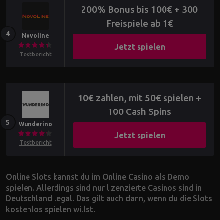
200% Bonus bis 100€ + 300
Freispiele ab 1€
Novoline
Jetzt spielen
Testbericht
10€ zahlen, mit 50€ spielen +
100 Cash Spins
Wunderino
Jetzt spielen
Testbericht
Online Slots kannst du im Online Casino als Demo
spielen. Allerdings sind nur lizenzierte Casinos sind in
Deutschland legal. Das gilt auch dann, wenn du die Slots
kostenlos spielen willst.