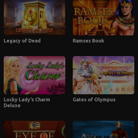
Legacy of Dead
Ramses Book
Lucky Lady’s Charm
Gates of Olympus
Deluxe