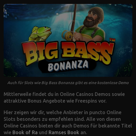
Auch für Slots wie Big Bass Bonanza gibt es eine kostenlose Demo
Mittlerweile findet du in Online Casinos Demos sowie
attraktive Bonus Angebote wie Freespins vor.
Hier zeigen wir dir, welche Anbieter in puncto Online
Slots besonders zu empfehlen sind. Alle von diesen
Online Casinos bieten dir auch Demos für bekannte Titel
wie
Book of Ra
und
Ramses Book
an.