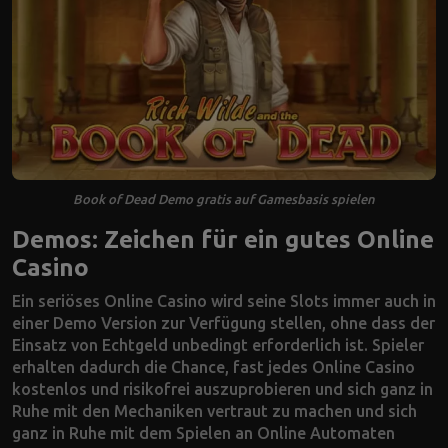
Book of Dead Demo gratis auf Gamesbasis spielen
Demos: Zeichen für ein gutes Online
Casino
Ein seriöses Online Casino wird seine Slots immer auch in
einer Demo Version zur Verfügung stellen, ohne dass der
Einsatz von Echtgeld unbedingt erforderlich ist. Spieler
erhalten dadurch die Chance, fast jedes Online Casino
kostenlos und risikofrei auszuprobieren und sich ganz in
Ruhe mit den Mechaniken vertraut zu machen und sich
ganz in Ruhe mit dem Spielen an Online Automaten