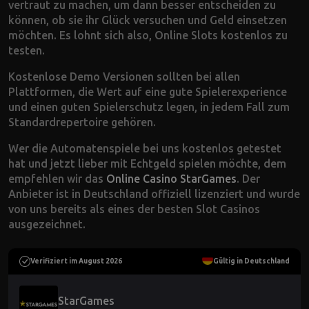
vertraut zu machen, um dann besser entscheiden zu
können, ob sie ihr Glück versuchen und Geld einsetzen
möchten. Es lohnt sich also, Online Slots kostenlos zu
testen.
Kostenlose Demo Versionen sollten bei allen
Plattformen, die Wert auf eine gute Spielerexperience
und einen guten Spielerschutz legen, in jedem Fall zum
Standardrepertoire gehören.
Wer die Automatenspiele bei uns kostenlos getestet
hat und jetzt lieber mit Echtgeld spielen möchte, dem
empfehlen wir das
Online Casino StarGames
. Der
Anbieter ist in Deutschland offiziell lizenziert und wurde
von uns bereits als eines der besten Slot Casinos
ausgezeichnet.
Verifiziert im August 2026
Gültig in Deutschland
StarGames