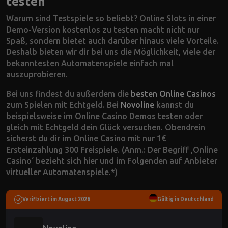
testen
Warum sind Testspiele so beliebt? Online Slots in einer
Demo-Version kostenlos zu testen macht nicht nur
Spaß, sondern bietet auch darüber hinaus viele Vorteile.
Deshalb bieten wir dir bei uns die Möglichkeit, viele der
bekanntesten Automatenspiele einfach mal
auszuprobieren.
Bei uns findest du außerdem die
besten Online Casinos
zum Spielen mit Echtgeld. Bei
Novoline
kannst du
beispielsweise im Online Casino Demos testen oder
gleich mit Echtgeld dein Glück versuchen. Obendrein
sicherst du dir im Online Casino mit nur 1€
Ersteinzahlung 300 Freispiele. (Anm.: Der Begriff ‚Online
Casino‘ bezieht sich hier und im Folgenden auf Anbieter
virtueller Automatenspiele.*)
Verifiziert im August 2026
Gültig in Deutschland