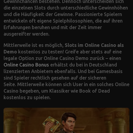
Gewinnchancen bestehen. Dennoch unterscheiden sich
die einzelnen Slots durch unterschiedliche Gewinnhöhen
und die Häufigkeit der Gewinne. Passionierte Spielern
entwickeln oft eigene Spielphilosophien, die auf ihren
Erfahrungen beruhen und mit der Zeit immer
ausgereifter werden.
Mittlerweile ist es möglich,
Slots im Online Casino als
Demo
kostenlos zu testen! Greife aber stets auf eine
legale Option zur Online Casino Demo zurück – einen
Online Casino Bonus
erhältst du bei in Deutschland
lizenzierten Anbietern ebenfalls. Und bei Gamesbasis
sind Spieler rechtlich gesehen auf der sicheren
Seite. Mittlerweile können sich User in ein solches Online
Casino begeben, um Klassiker wie Book of Dead
kostenlos zu spielen.