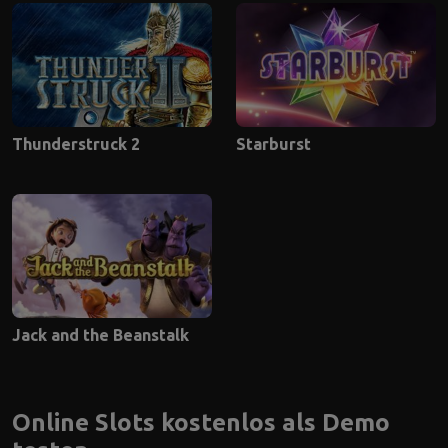
Thunderstruck 2
Starburst
Jack and the Beanstalk
Online Slots kostenlos als Demo