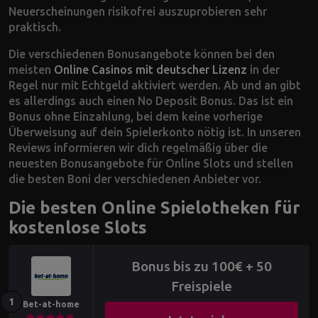
Neuerscheinungen risikofrei auszuprobieren sehr
praktisch.
Die verschiedenen Bonusangebote können bei den
meisten
Online Casinos mit deutscher Lizenz
in der
Regel nur mit Echtgeld aktiviert werden. Ab und an gibt
es allerdings auch einen No Deposit Bonus. Das ist ein
Bonus ohne Einzahlung, bei dem keine vorherige
Überweisung auf dein Spielerkonto nötig ist. In unseren
Reviews informieren wir dich regelmäßig über die
neuesten Bonusangebote für Online Slots und stellen
die besten Boni der verschiedenen Anbieter vor.
Die besten Online Spielotheken für
kostenlose Slots
Bonus bis zu 100€ + 50
Freispiele
Bet-at-home