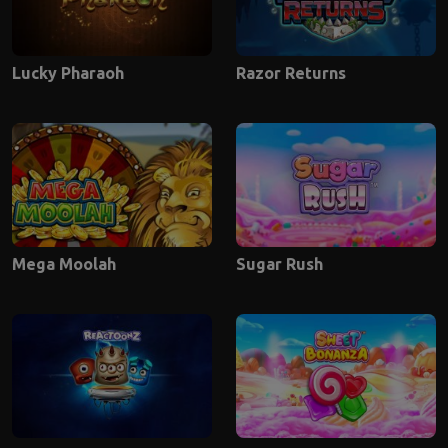
Lucky Pharaoh
Razor Returns
Mega Moolah
Sugar Rush