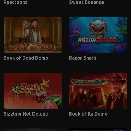
Reactoonz
Sweet Bonanza
Book of Dead Demo
Razor Shark
Sizzling Hot Deluxe
Book of Ra Demo