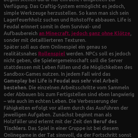
Verfügung. Das Craftig-System ermöglicht es jedoch,
simple Werkzeuge herzustellen. So kann man sich sein
Lagerfeuerhholz suchen und Rohstoffe abbauen. Life is
Feudal erinnert somit in dem Survival- und
Aufbaubereich
an Minecraft, jedoch ganz ohne Klötze
,
sonder mit detaillierteren Texturen.
Später soll aus dem Onlinespiel ein genau so
realitätsnahes
Rollenspiel
werden. NPCs soll es jedoch
nicht geben, die Spielergemeinschaft soll die Server
stattdessen mit Leben füllen und die Möglichkeiten des
Sandbox-Games nutzen. In jedem Fall wird das
Gameplay bei Life is Feudal aus sehr viel Arbeit
bestehen
. Die einzelnen Arbeitsschritte vom Sammeln
oder Abbauen bis zum Fertigstellen sind eben langwierig
– wie auch im echten Leben. Die Verbesserung der
Fähigkeiten erfolgt vor allem durch das Ausführen der
jeweiligen Aufgaben. Zunächst beginnt man als
Holzfäller und erlernt mit der Zeit den
Beruf des
Tischlers
. Das Spiel in einer Gruppe ist bei diesem
Onlinegame in der Tat sinnvoll, da der Fortschritt sonst