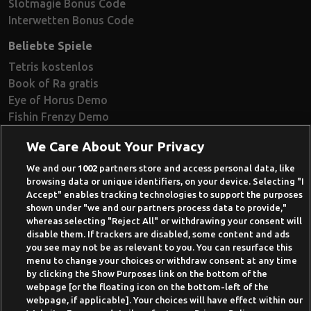
Slotmagie Bonus Code
Interwetten Bonus Code
Beliebte Spiele
Tetris kostenlos
Book of Ra gratis
Eye of Horus Demo
Fishin Frenzy Demo
Ramses Book Demo
We Care About Your Privacy
Book of Dead Demo
Razor Shark Demo
We and our
1002
partners store and access personal data, like
browsing data or unique identifiers, on your device. Selecting "I
Beste Online Casinos 2026
Accept" enables tracking technologies to support the purposes
shown under "we and our partners process data to provide,"
Online Casino Demo spielen
whereas selecting "Reject All" or withdrawing your consent will
disable them. If trackers are disabled, some content and ads
Casino Bonus ohne Einzahlung
you see may not be as relevant to you. You can resurface this
50 Freispiele für 1 Euro
menu to change your choices or withdraw consent at any time
by clicking the Show Purposes link on the bottom of the
Online Casino Paypal
webpage [or the floating icon on the bottom-left of the
webpage, if applicable]. Your choices will have effect within our
News-Archiv