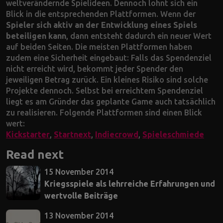
weltverändernde Spielideen. Dennoch lohnt sich ein
Blick in die entsprechenden Plattformen. Wenn der
Spieler sich aktiv an der Entwicklung eines Spiels
beteiligen kann
, dann entsteht dadurch ein neuer Wert
auf beiden Seiten. Die meisten Plattformen haben
zudem eine Sicherheit eingebaut: Falls das Spendenziel
nicht erreicht wird, bekommt jeder Spender den
jeweiligen Betrag zurück. Ein kleines Risiko sind solche
Projekte dennoch. Selbst bei erreichtem Spendenziel
liegt es am Gründer das geplante Game auch tatsächlich
zu realisieren. Folgende Plattformen sind einen Blick
wert:
Kickstarter
,
Startnext
,
Indiecrowd
,
Spieleschmiede
Read next
15 November 2014
Kriegsspiele als lehrreiche Erfahrungen und
wertvolle Beiträge
13 November 2014