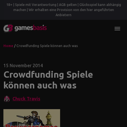
18+ | Spiele mit Verantwortung | AGB gelten | Glücksspiel kann abhängig
machen | Wir erhalten eine Provision von den hier angeführten
Anbietern
Home
/
Crowdfunding Spiele können auch was
15 November 2014
Crowdfunding Spiele
können auch was
Chuck Travis