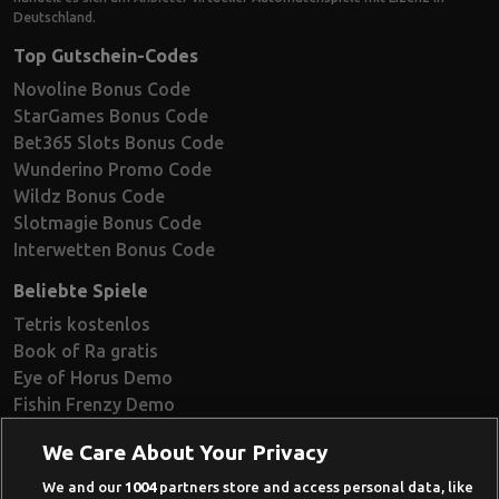
Deutschland.
Top Gutschein-Codes
Novoline Bonus Code
StarGames Bonus Code
Bet365 Slots Bonus Code
Wunderino Promo Code
Wildz Bonus Code
Slotmagie Bonus Code
Interwetten Bonus Code
Beliebte Spiele
Tetris kostenlos
Book of Ra gratis
Eye of Horus Demo
Fishin Frenzy Demo
Ramses Book Demo
We Care About Your Privacy
Book of Dead Demo
Razor Shark Demo
We and our
1004
partners store and access personal data, like