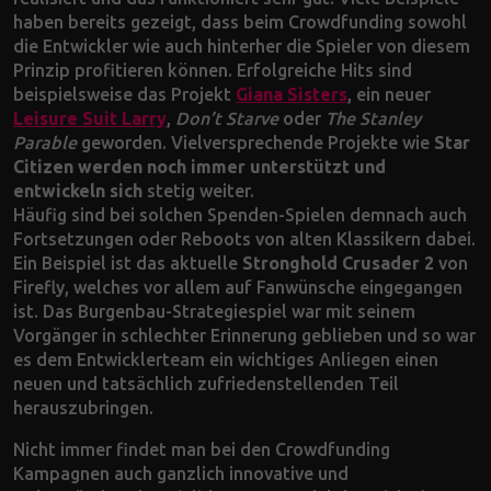
haben bereits gezeigt, dass beim Crowdfunding sowohl
die Entwickler wie auch hinterher die Spieler von diesem
Prinzip profitieren können. Erfolgreiche Hits sind
beispielsweise das Projekt
Giana Sisters
, ein neuer
Leisure Suit Larry
,
Don’t Starve
oder
The Stanley
Parable
geworden. Vielversprechende Projekte wie
Star
Citizen werden noch immer unterstützt und
entwickeln sich
stetig weiter.
Häufig sind bei solchen Spenden-Spielen demnach auch
Fortsetzungen oder Reboots von alten Klassikern dabei.
Ein Beispiel ist das aktuelle
Stronghold Crusader 2
von
Firefly, welches vor allem auf Fanwünsche eingegangen
ist. Das Burgenbau-Strategiespiel war mit seinem
Vorgänger in schlechter Erinnerung geblieben und so war
es dem Entwicklerteam ein wichtiges Anliegen einen
neuen und tatsächlich zufriedenstellenden Teil
herauszubringen.
Nicht immer findet man bei den Crowdfunding
Kampagnen auch ganzlich innovative und