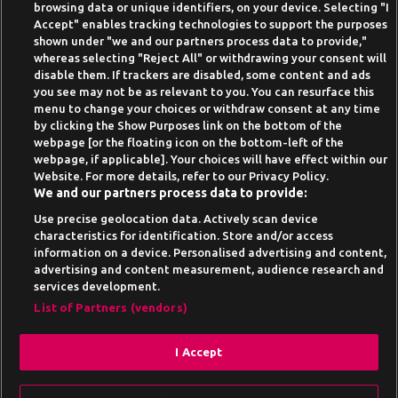
browsing data or unique identifiers, on your device. Selecting "I
Beste Online Casinos 2026
Accept" enables tracking technologies to support the purposes
shown under "we and our partners process data to provide,"
Online Casino Demo spielen
whereas selecting "Reject All" or withdrawing your consent will
disable them. If trackers are disabled, some content and ads
Casino Bonus ohne Einzahlung
you see may not be as relevant to you. You can resurface this
50 Freispiele für 1 Euro
menu to change your choices or withdraw consent at any time
by clicking the Show Purposes link on the bottom of the
Online Casino Paypal
webpage [or the floating icon on the bottom-left of the
webpage, if applicable]. Your choices will have effect within our
News-Archiv
Website. For more details, refer to our Privacy Policy.
We and our partners process data to provide:
Use precise geolocation data. Actively scan device
characteristics for identification. Store and/or access
information on a device. Personalised advertising and content,
Suchtrisiken, Glücksspiel kann süchtig machen - Hilfe finden Sie auf
advertising and content measurement, audience research and
buwei.de
services development.
Alle Anbieter auf dieser Webseite sind offiziell in
List of Partners (vendors)
Deutschland
lizenziert
und werden von der
Gemeinsamen
Glücksspielbehörde der Länder
reguliert
I Accept
Drehe am Gamesbasis Glücksrad und