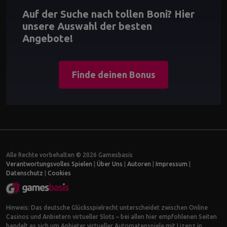
Auf der Suche nach tollen Boni? Hier
unsere Auswahl der besten
Angebote!
Finde deinen Bonus
Alle Rechte vorbehalten © 2026 Gamesbasis
Verantwortungsvolles Spielen
|
Über Uns
|
Autoren
|
Impressum
|
Datenschutz
|
Cookies
Hinweis: Das deutsche Glücksspielrecht unterscheidet zwischen Online
Casinos und Anbietern virtueller Slots – bei allen hier empfohlenen Seiten
handelt es sich um Anbieter virtueller Automatenspiele mit Lizenz in