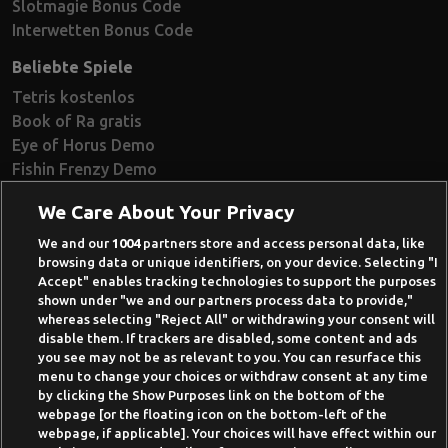
Slotmagie Bonus Code
Interwetten Bonus Code
Beliebte Spiele
Tetris kostenlos
Book of Ra gratis
Eye of Horus Demo
Fishin Frenzy Demo
Ramses Book Demo
We Care About Your Privacy
Book of Dead Demo
Razor Shark Demo
We and our
1004
partners store and access personal data, like
browsing data or unique identifiers, on your device. Selecting "I
Beste Online Casinos 2026
Accept" enables tracking technologies to support the purposes
shown under "we and our partners process data to provide,"
Online Casino Demo spielen
whereas selecting "Reject All" or withdrawing your consent will
disable them. If trackers are disabled, some content and ads
Casino Bonus ohne Einzahlung
you see may not be as relevant to you. You can resurface this
50 Freispiele für 1 Euro
menu to change your choices or withdraw consent at any time
by clicking the Show Purposes link on the bottom of the
Online Casino Paypal
webpage [or the floating icon on the bottom-left of the
webpage, if applicable]. Your choices will have effect within our
News-Archiv