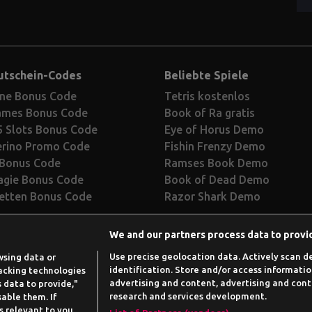
utschein-Codes
Beliebte Spiele
ine Bonus Code
Tetris kostenlos
ames Bonus Code
Book of Ra gratis
5 Slots Bonus Code
Eye of Horus Demo
rino Promo Code
Fishin Frenzy Demo
 Bonus Code
Ramses Book Demo
agie Bonus Code
Book of Dead Demo
wetten Bonus Code
Razor Shark Demo
We and our partners process data to provi
Use precise geolocation data. Actively scan de
wsing data or
identification. Store and/or access informatio
racking technologies
advertising and content, advertising and co
 data to provide,"
Suchtrisiken, Glücksspiel kann süchtig machen - Hilfe finden Sie auf
buwei.de
research and services development.
sable them. If
sind offiziell in Deutschland
lizenziert
und werden von der
Gemeinsamen Glücks
 relevant to you.