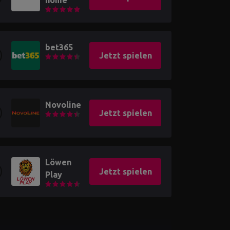
home
bet365
Jetzt spielen
Novoline
Jetzt spielen
Löwen
Jetzt spielen
Play