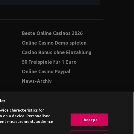
Beste Online Casinos 2026
Online Casino Demo spielen
Casino Bonus ohne Einzahlung
50 Freispiele für 1 Euro
Online Casino Paypal
News-Archiv
de:
vice characteristics for
n on a device. Personalised
I Accept
ntent measurement, audience
spielbehörde der Länder
reguliert