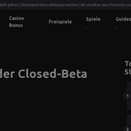
 AGB gelten | Glücksspiel kann abhängig machen | Wir erhalten eine Provision v
Casino
Spiele
Guide
Freispiele
Bonus
T
 der Closed-Beta
S