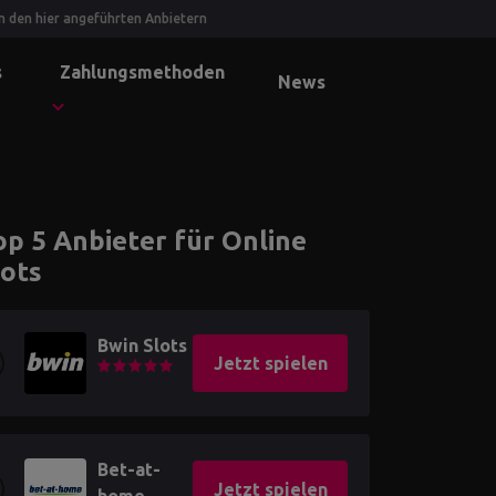
on den hier angeführten Anbietern
s
Zahlungsmethoden
News
op 5 Anbieter für Online
lots
Bwin Slots
Jetzt spielen
Bet-at-
Jetzt spielen