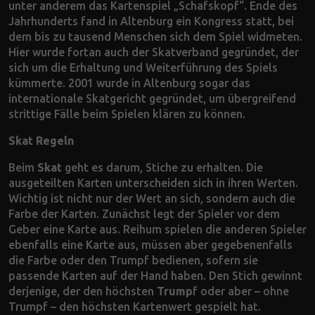
unter anderem das Kartenspiel „Schafskopf“. Ende des
Jahrhunderts fand in Altenburg ein Kongress statt, bei
dem bis zu tausend Menschen sich dem Spiel widmeten.
Hier wurde fortan auch der Skatverband gegründet, der
sich um die Erhaltung und Weiterführung des Spiels
kümmerte. 2001 wurde in Altenburg sogar das
internationale Skatgericht gegründet, um übergreifend
strittige Fälle beim Spielen klären zu können.
Skat Regeln
Beim
Skat
geht es darum, Stiche zu erhalten. Die
ausgeteilten Karten unterscheiden sich in ihren Werten.
Wichtig ist nicht nur der Wert an sich, sondern auch die
Farbe der Karten. Zunächst legt der Spieler vor dem
Geber eine Karte aus. Reihum spielen die anderen Spieler
ebenfalls eine Karte aus, müssen aber gegebenenfalls
die Farbe oder den Trumpf bedienen, sofern sie
passende Karten auf der Hand haben. Den Stich gewinnt
derjenige, der den höchsten
Trump
f oder aber – ohne
Trumpf – den höchsten Kartenwert gespielt hat.