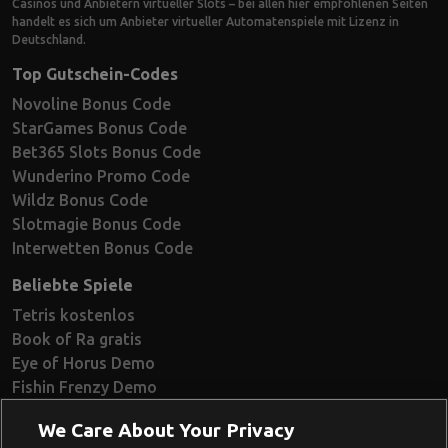
Casinos und Anbietern virtueller Slots – bei allen hier empfohlenen Seiten
handelt es sich um Anbieter virtueller Automatenspiele mit Lizenz in
Deutschland.
Top Gutschein-Codes
Novoline Bonus Code
StarGames Bonus Code
Bet365 Slots Bonus Code
Wunderino Promo Code
Wildz Bonus Code
Slotmagie Bonus Code
Interwetten Bonus Code
Beliebte Spiele
Tetris kostenlos
Book of Ra gratis
Eye of Horus Demo
Fishin Frenzy Demo
Ramses Book Demo
We Care About Your Privacy
Book of Dead Demo