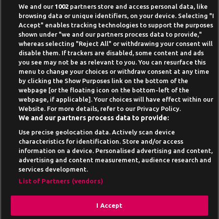
Razor Shark Demo
We and our
1002
partners store and access personal data, like
browsing data or unique identifiers, on your device. Selecting "I
Beste Online Casinos 2026
Accept" enables tracking technologies to support the purposes
shown under "we and our partners process data to provide,"
Online Casino Demo spielen
whereas selecting "Reject All" or withdrawing your consent will
disable them. If trackers are disabled, some content and ads
Casino Bonus ohne Einzahlung
you see may not be as relevant to you. You can resurface this
50 Freispiele für 1 Euro
menu to change your choices or withdraw consent at any time
by clicking the Show Purposes link on the bottom of the
Online Casino Paypal
webpage [or the floating icon on the bottom-left of the
webpage, if applicable]. Your choices will have effect within our
News-Archiv
Website. For more details, refer to our Privacy Policy.
We and our partners process data to provide:
Use precise geolocation data. Actively scan device
characteristics for identification. Store and/or access
information on a device. Personalised advertising and content,
Suchtrisiken, Glücksspiel kann süchtig machen - Hilfe finden Sie auf
advertising and content measurement, audience research and
buwei.de
services development.
Alle Anbieter auf dieser Webseite sind offiziell in
List of Partners (vendors)
Deutschland
lizenziert
und werden von der
Gemeinsamen
Glücksspielbehörde der Länder
reguliert
I Accept