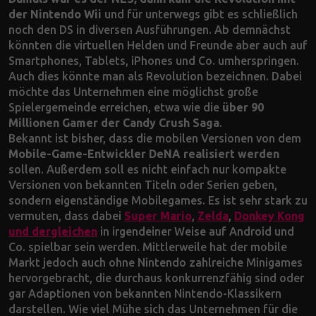
der Nintendo Wii
und für unterwegs gibt es schließlich
noch den DS in diversen Ausführungen. Ab demnächst
könnten die virtuellen Helden und Freunde aber auch auf
Smartphones, Tablets, iPhones und Co. umherspringen.
Auch dies könnte man als Revolution bezeichnen. Dabei
möchte das Unternehmen eine möglichst große
Spielergemeinde erreichen, etwa wie die
über 90
Millionen Gamer der Candy Crush Saga
.
Bekannt ist bisher, dass die mobilen Versionen von dem
Mobile-Game-Entwickler DeNA realisiert werden
sollen. Außerdem soll es nicht einfach nur kompakte
Versionen von bekannten Titeln oder Serien geben,
sondern eigenständige Mobilegames. Es ist sehr stark zu
vermuten, dass dabei
Super Mario
,
Zelda
,
Donkey Kong
und dergleichen
in irgendeiner Weise auf Android und
Co. spielbar sein werden. Mittlerweile hat der mobile
Markt jedoch auch ohne Nintendo zahlreiche Minigames
hervorgebracht, die durchaus konkurrenzfähig sind oder
gar Adaptionen von bekannten Nintendo-Klassikern
darstellen. Wie viel Mühe sich das Unternehmen für die