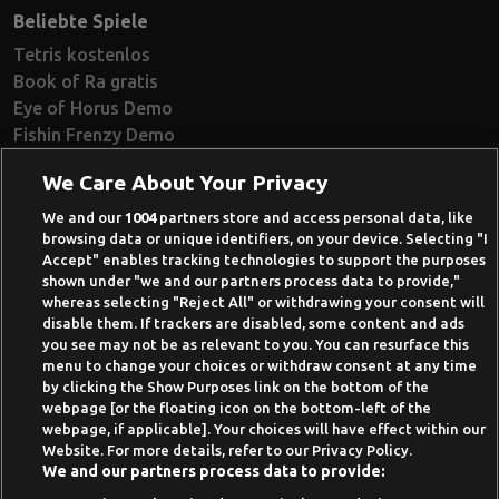
Beliebte Spiele
Tetris kostenlos
Book of Ra gratis
Eye of Horus Demo
Fishin Frenzy Demo
Ramses Book Demo
We Care About Your Privacy
Book of Dead Demo
Razor Shark Demo
We and our
1004
partners store and access personal data, like
browsing data or unique identifiers, on your device. Selecting "I
Beste Online Casinos 2026
Accept" enables tracking technologies to support the purposes
shown under "we and our partners process data to provide,"
Online Casino Demo spielen
whereas selecting "Reject All" or withdrawing your consent will
disable them. If trackers are disabled, some content and ads
Casino Bonus ohne Einzahlung
you see may not be as relevant to you. You can resurface this
50 Freispiele für 1 Euro
menu to change your choices or withdraw consent at any time
by clicking the Show Purposes link on the bottom of the
Online Casino Paypal
webpage [or the floating icon on the bottom-left of the
webpage, if applicable]. Your choices will have effect within our
News-Archiv
Website. For more details, refer to our Privacy Policy.
We and our partners process data to provide: