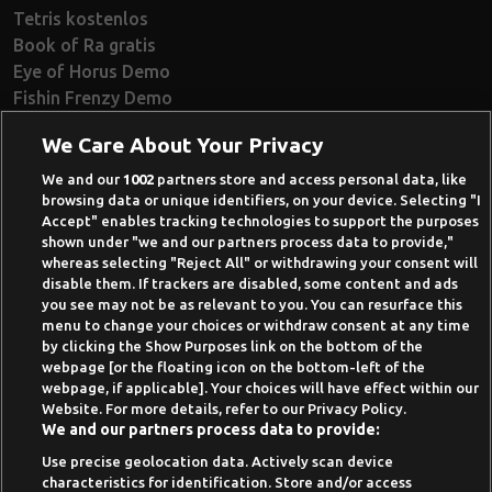
Tetris kostenlos
Book of Ra gratis
Eye of Horus Demo
Fishin Frenzy Demo
Ramses Book Demo
We Care About Your Privacy
Book of Dead Demo
Razor Shark Demo
We and our
1002
partners store and access personal data, like
browsing data or unique identifiers, on your device. Selecting "I
Beste Online Casinos 2026
Accept" enables tracking technologies to support the purposes
shown under "we and our partners process data to provide,"
Online Casino Demo spielen
whereas selecting "Reject All" or withdrawing your consent will
disable them. If trackers are disabled, some content and ads
Casino Bonus ohne Einzahlung
you see may not be as relevant to you. You can resurface this
50 Freispiele für 1 Euro
menu to change your choices or withdraw consent at any time
by clicking the Show Purposes link on the bottom of the
Online Casino Paypal
webpage [or the floating icon on the bottom-left of the
webpage, if applicable]. Your choices will have effect within our
News-Archiv
Website. For more details, refer to our Privacy Policy.
We and our partners process data to provide:
Use precise geolocation data. Actively scan device
characteristics for identification. Store and/or access