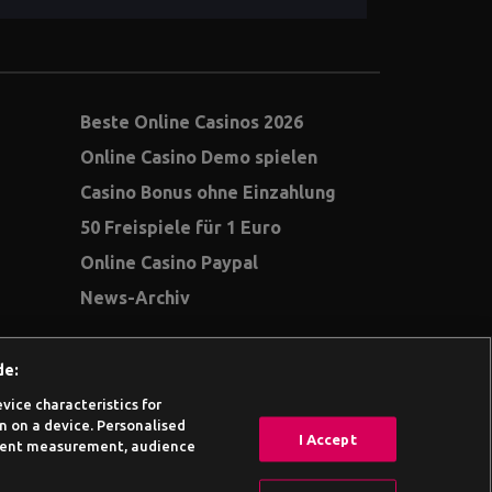
Beste Online Casinos 2026
Online Casino Demo spielen
Casino Bonus ohne Einzahlung
50 Freispiele für 1 Euro
Online Casino Paypal
News-Archiv
de:
vice characteristics for
n on a device. Personalised
I Accept
ntent measurement, audience
spielbehörde der Länder
reguliert