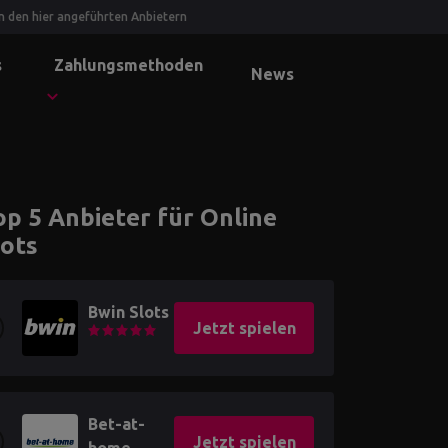
on den hier angeführten Anbietern
s
Zahlungsmethoden
News
op 5 Anbieter für Online
lots
Bwin Slots
Jetzt spielen
Bet-at-
Jetzt spielen