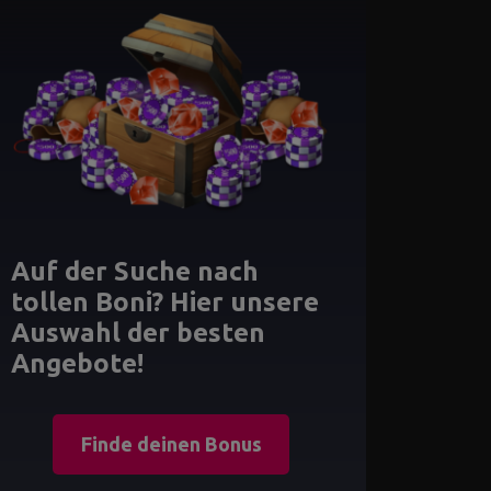
Auf der Suche nach
tollen Boni? Hier unsere
Auswahl der besten
Angebote!
Finde deinen Bonus