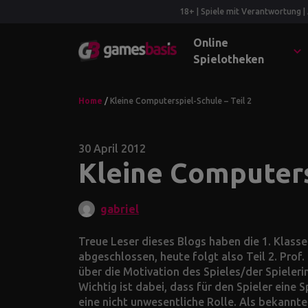
18+ | Spiele mit Verantwortung |
Online
Spielotheken
Home
/
Kleine Computerspiel-Schule – Teil 2
30 April 2012
Kleine Computersp
gabriel
Treue Leser dieses Blogs haben die 1. Klass
abgeschlossen, heute folgt also Teil 2. Prof
über die Motivation des Spieles/der Spieleri
Wichtig ist dabei, dass für den Spieler eine 
eine nicht unwesentliche Rolle. Als bekannte