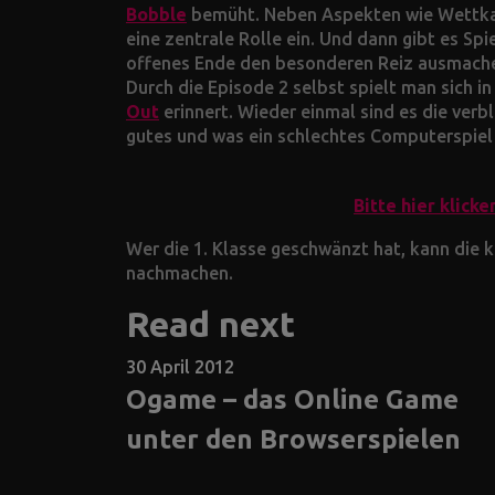
Bobble
bemüht. Neben Aspekten wie Wettkam
eine zentrale Rolle ein. Und dann gibt es Spi
offenes Ende den besonderen Reiz ausmache
Durch die Episode 2 selbst spielt man sich i
Out
erinnert. Wieder einmal sind es die verb
gutes und was ein schlechtes Computerspiel
Bitte hier klick
Wer die 1. Klasse geschwänzt hat, kann die 
nachmachen.
Read next
30 April 2012
Ogame – das Online Game
unter den Browserspielen