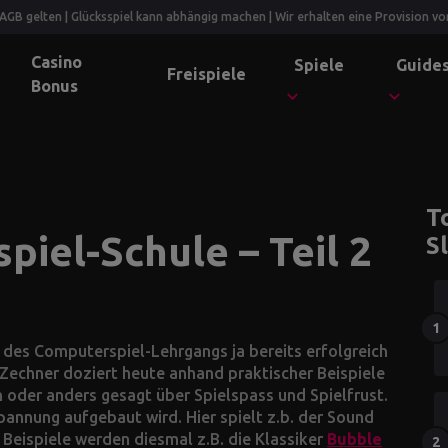
 AGB gelten | Glücksspiel kann abhängig machen | Wir erhalten eine Provision v
Casino
Spiele
Guide
Freispiele
Bonus
T
iel-Schule – Teil 2
S
e des Computerspiel-Lehrgangs ja bereits erfolgreich
. Zechner doziert heute anhand praktischer Beispiele
n oder anders gesagt über Spielspass und Spielfrust.
Spannung aufgebaut wird. Hier spielt z.b. der Sound
 Beispiele werden diesmal z.B. die Klassiker
Bubble