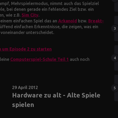
pf, Mehrspielermodus, nimmt auch das Spielziel
ele, bei denen gerade ein fehlendes Ziel bzw. ein
n, wie z.B.
Sim City
.
n einem einfachen Spiel das an
Arkanoid
bzw.
Breakt-
lüffend einfachen Erkenntnisse, die zeigen, was ein
 voneinander unterscheidet.
en um Episode 2 zu starten
kleine
Computerspiel-Schule Teil 1
auch noch
29 April 2012
Hardware zu alt - Alte Spiele
spielen