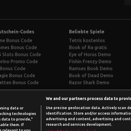
utschein-Codes
Beliebte Spiele
ine Bonus Code
Tetris kostenlos
ames Bonus Code
Book of Ra gratis
5 Slots Bonus Code
Eye of Horus Demo
rino Promo Code
Fishin Frenzy Demo
 Bonus Code
Ramses Book Demo
agie Bonus Code
Book of Dead Demo
wetten Bonus Code
Razor Shark Demo
We and our partners process data to provi
Use precise geolocation data. Actively scan de
wsing data or
identification. Store and/or access informatio
racking technologies
advertising and content, advertising and co
 data to provide,"
Suchtrisiken, Glücksspiel kann süchtig machen - Hilfe finden Sie auf
buwei.de
research and services development.
sable them. If
sind offiziell in Deutschland
lizenziert
und werden von der
Gemeinsamen Glücks
 relevant to you.